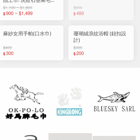
(12入組)
$1,100 ~ $1,800
$600
900 ~ $1,499
489
$
$
麻紗女用手帕(口水巾)
珊瑚絨浪紋浴帽 (鈕扣設
計)
$400
$300
300
200
$
$