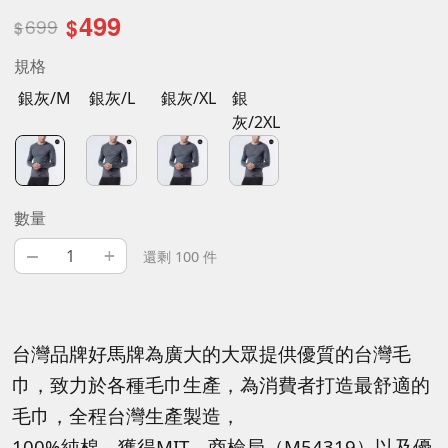
499
699
$
$
規格
銀灰/M
銀灰/L
銀灰/XL
銀
灰/2XL
數量
–
+
還剩 100 件
台灣品牌好馬牌為廣大的大眾提供優質的台灣毛
巾，致力於各種毛巾生產，為消費者打造最舒適的
毛巾，全程台灣生產製造，
100%純棉，獲得MIT、商檢局（M54319）以及優