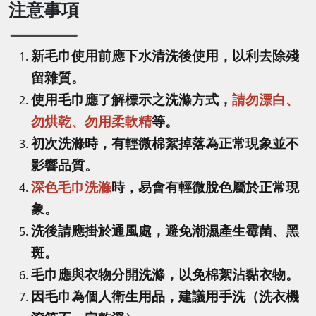
注意事項
新毛巾使用前應下水清洗後使用，以利去除殘
留雜質。
使用毛巾應了解標示之洗滌方式，
請勿漂白、
勿烘乾、勿用柔軟精
等。
初次洗滌時，有輕微棉絮掉落為正常現象並不
影響品質。
深色毛巾洗滌
時，易會有輕微脫色屬於正常現
象。
洗後請應掛於通風處，避免潮濕產生霉菌、黑
斑。
毛巾應與衣物分開洗滌，以免棉絮沾黏衣物。
因毛巾為個人衛生用品，建議用手洗（洗衣機