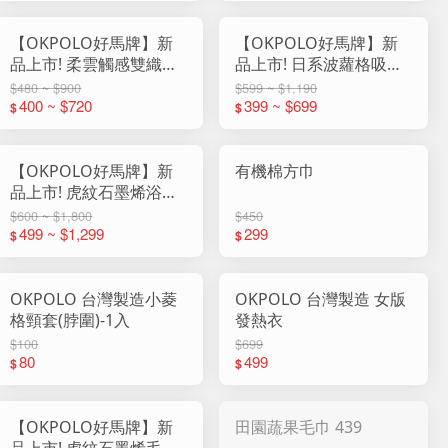
【OKPOLO好馬牌】新
【OKPOLO好馬牌】新
品上市! 柔雲觸感雙織紋
品上市! 日系波蘿格吸水
純棉毛巾 818
浴巾
$480 ~ $900
$599 ~ $1,190
400 ~ $720
399 ~ $699
$
$
【OKPOLO好馬牌】新
有機棉方巾
品上市! 虎紋石墨烯浴巾
(1入組)
$600 ~ $1,800
$450
499 ~ $1,299
299
$
$
OKPOLO 台灣製造小菱
OKPOLO 台灣製造 女版
格頸套(脖圍)-1入
發熱衣
$100
$699
80
499
$
$
【OKPOLO好馬牌】新
田園蔬果毛巾 439
品上市! 虎紋石墨烯毛巾