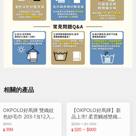
相關的產品
OKPOLO好馬牌 雙織紋
【OKPOLO好馬牌】新
色紗毛巾 203-13(12入
品上市! 柔雲觸感雙織紋
組)
純棉浴巾
$500
$550 ~ $1,500
399
320 ~ $900
$
$