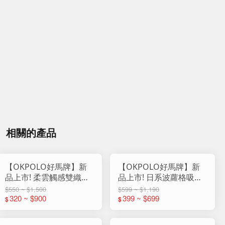
相關的產品
【OKPOLO好馬牌】新
【OKPOLO好馬牌】新
品上市! 柔雲觸感雙織紋
品上市! 日系波蘿格吸水
純棉浴巾
浴巾
$550 ~ $1,500
$599 ~ $1,190
320 ~ $900
399 ~ $699
$
$