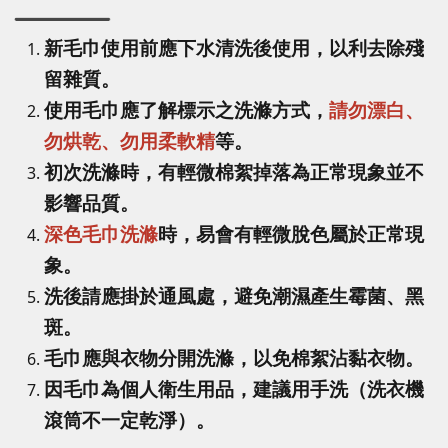
新毛巾使用前應下水清洗後使用，以利去除殘
留雜質。
使用毛巾應了解標示之洗滌方式，
請勿漂白、
勿烘乾、勿用柔軟精
等。
初次洗滌時，有輕微棉絮掉落為正常現象並不
影響品質。
深色毛巾洗滌
時，易會有輕微脫色屬於正常現
象。
洗後請應掛於通風處，避免潮濕產生霉菌、黑
斑。
毛巾應與衣物分開洗滌，以免棉絮沾黏衣物。
因毛巾為個人衛生用品，建議用手洗（洗衣機
滾筒不一定乾淨）。