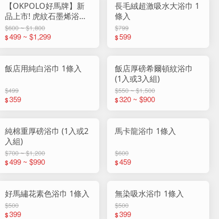
【OKPOLO好馬牌】新
長毛絨超激吸水大浴巾 1
品上市! 虎紋石墨烯浴巾
條入
(1入組)
$600 ~ $1,800
$799
499 ~ $1,299
599
$
$
飯店用純白浴巾 1條入
飯店厚磅希爾頓紋浴巾
(1入或3入組)
$499
$550 ~ $1,500
359
320 ~ $900
$
$
純棉重厚磅浴巾 (1入或2
馬卡龍浴巾 1條入
入組)
$700 ~ $1,200
$600
499 ~ $990
459
$
$
好馬繡花素色浴巾 1條入
無染吸水浴巾 1條入
$500
$500
399
399
$
$