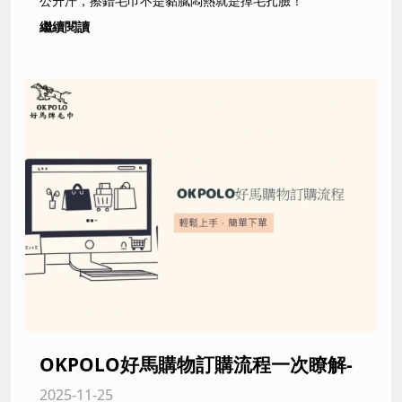
公升汗，擦錯毛巾不是黏膩悶熱就是掉毛扎臉！
繼續閱讀
OKPOLO好馬購物訂購流程一次瞭解-
2025-11-25
毛巾工廠,毛巾批發,純棉毛巾