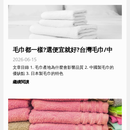
毛巾都一樣?選便宜就好?台灣毛巾/中
2026-06-15
國毛巾/日本毛巾差在哪?｜新北/台中
文章目錄 1. 毛巾產地為什麼會影響品質 2. 中國製毛巾的
專業毛巾製造商從品質/價格與環保面
優缺點 3. 日本製毛巾的特色
繼續閱讀
向帶您完整了解