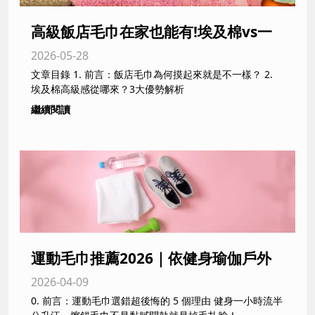
高級飯店毛巾在家也能有!埃及棉vs一
2026-05-28
般純棉摸起來差超多?|新北、台中毛巾
文章目錄 1. 前言：飯店毛巾為何摸起來就是不一樣？ 2.
供應商不藏私分享
埃及棉高級感從哪來？3大優勢解析
繼續閱讀
運動毛巾推薦2026｜依健身瑜伽戶外
2026-04-09
活動需求挑選台灣製吸汗速乾毛巾
0. 前言：運動毛巾選錯超後悔的 5 個理由 健身一小時流半