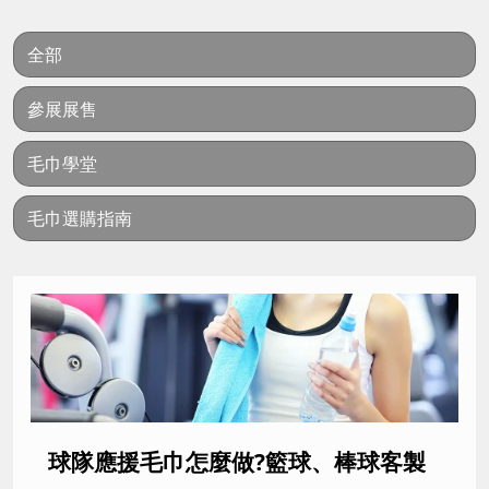
全部
參展展售
毛巾學堂
毛巾選購指南
球隊應援毛巾怎麼做?籃球、棒球客製