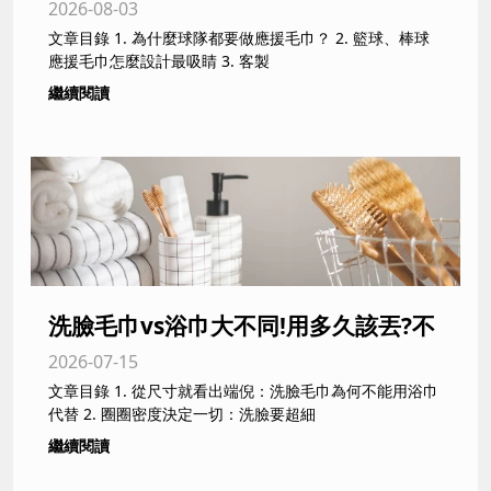
2026-08-03
毛巾推薦|台灣製更有感
文章目錄 1. 為什麼球隊都要做應援毛巾？ 2. 籃球、棒球
應援毛巾怎麼設計最吸睛 3. 客製
繼續閱讀
洗臉毛巾vs浴巾大不同!用多久該丟?不
2026-07-15
換會長痘痘?毛巾專家全解析
文章目錄 1. 從尺寸就看出端倪：洗臉毛巾為何不能用浴巾
代替 2. 圈圈密度決定一切：洗臉要超細
繼續閱讀