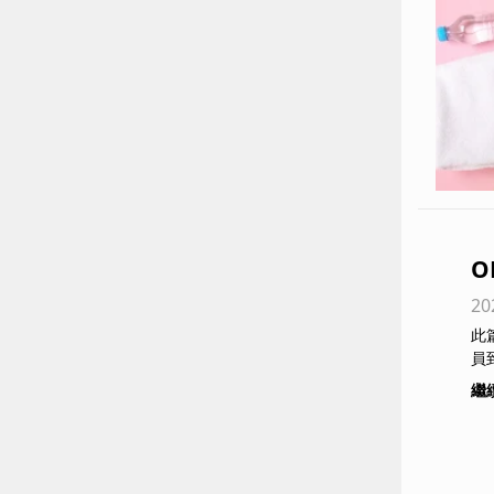
O
20
廠
此
員
繼