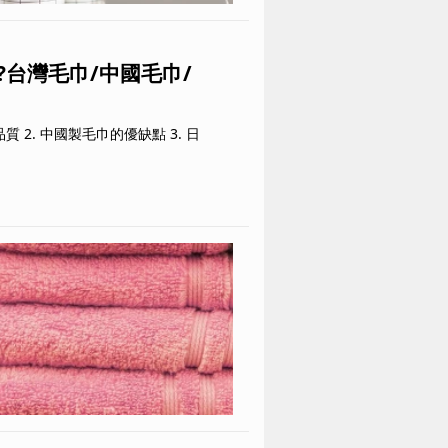
?台灣毛巾/中國毛巾/
/台中專業毛巾製造商
帶您完整了解