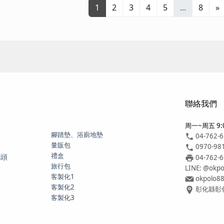
1
2
3
4
5
...
8
»
聯絡我們
周一~周五 9:0
腳踏墊、浴廁地墊
04-762-
量販包
0970-98
禮盒
枕頭
04-762-
旅行包
LINE: @okpo
客製化1
okpolo8
客製化2
彰化縣彰化
客製化3