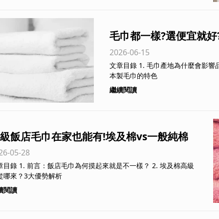
毛巾都一樣?選便宜就好
2026-06-15
日本毛巾差在哪?｜新北
文章目錄 1. 毛巾產地為什麼會影響品質 2. 中國製毛巾的優缺點 3. 日
從品質/價格與環保面向
本製毛巾的特色
繼續閱讀
級飯店毛巾在家也能有!埃及棉vs一般純棉
26-05-28
起來差超多?|新北、台中毛巾供應商不藏私
店毛巾為何摸起來就是不一樣？ 2. 埃及棉高級
分享
從哪來？3大優勢解析
續閱讀