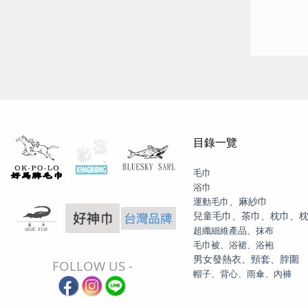
目錄一覽
毛巾
浴巾
、麻紗巾
運動毛巾
兒童毛巾、茶巾、枕巾、
超纖細維產品、抹布
毛巾被、浴裙、浴袍
男女發熱衣、頸套、脖圍
FOLLOW US -
帽子、背心、雨傘、內褲