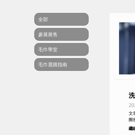
全部
參展展售
毛巾學堂
毛巾選購指南
洗
20
痘
文章目錄 1. 從尺寸就
圈
繼