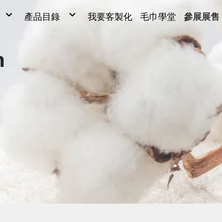
產品目錄
我要客製化
毛巾學堂
參展展售
毛巾
毛巾
ONG
浴巾
Y SARL
運動毛巾、麻紗巾
兒童毛巾、方巾、枕巾、枕頭
n
超細纖維產品、抹布
毛巾被、浴裙、浴袍
男女發熱衣、頸套、脖圍
量販包
禮盒
腳踏墊、浴廁地墊
帽子、背心、雨傘、內褲
旅行用品
客製化(緹花/純棉印刷)
客製化2(超細纖維)
客製化3(超細纖維)