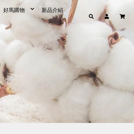
好馬購物
新品介紹
毛巾
浴巾
小童巾、方巾、茶巾
運動毛巾、麻紗巾
量販包
超細纖維產品
男女發熱衣、頸套、脖圍
毛巾被、浴裙、浴帽
腳踏墊、浴廁地墊
帽子
雨傘
枕頭