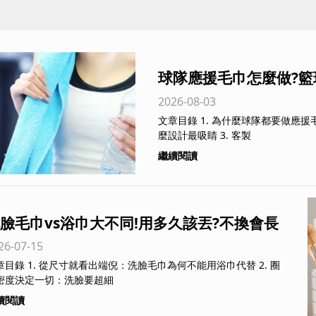
球隊應援毛巾怎麼做?
2026-08-03
薦|台灣製更有感
文章目錄 1. 為什麼球隊都要做應援毛巾？ 2. 籃球、棒球應援毛巾怎
麼設計最吸睛 3. 客製
繼續閱讀
臉毛巾vs浴巾大不同!用多久該丟?不換會長
26-07-15
痘?毛巾專家全解析
看出端倪：洗臉毛巾為何不能用浴巾代替 2. 圈
密度決定一切：洗臉要超細
續閱讀