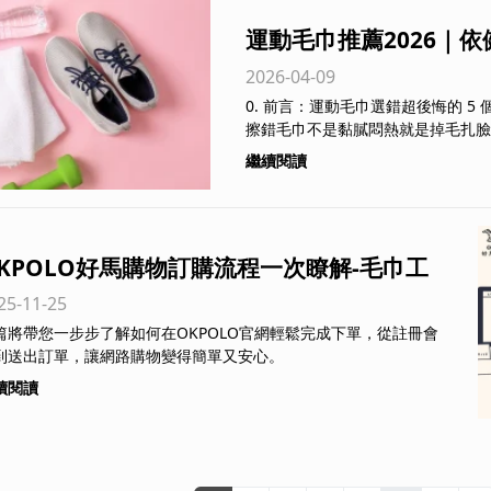
運動毛巾推薦2026｜
2026-04-09
求挑選台灣製吸汗速乾
0. 前言：運動毛巾選錯超後悔的 5
擦錯毛巾不是黏膩悶熱就是掉毛扎臉
繼續閱讀
KPOLO好馬購物訂購流程一次瞭解-毛巾工
25-11-25
,毛巾批發,純棉毛巾
篇將帶您一步步了解如何在OKPOLO官網輕鬆完成下單，從註冊會
到送出訂單，讓網路購物變得簡單又安心。
續閱讀