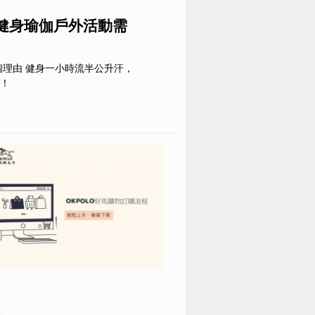
依健身瑜伽戶外活動需
毛巾
 個理由 健身一小時流半公升汗，
！