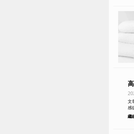
高
20
摸
文章目錄 1. 前言：飯
感
繼