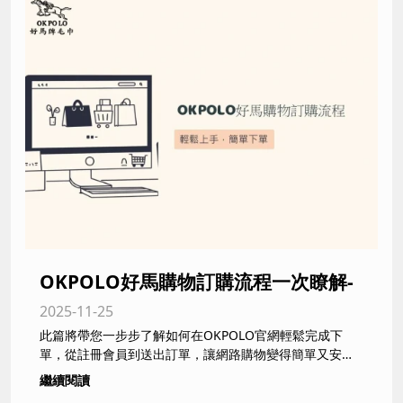
OKPOLO好馬購物訂購流程一次瞭解-
2025-11-25
毛巾工廠,毛巾批發,純棉毛巾
此篇將帶您一步步了解如何在OKPOLO官網輕鬆完成下
單，從註冊會員到送出訂單，讓網路購物變得簡單又安
心。
繼續閱讀