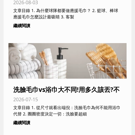
2026-08-03
毛巾推薦|台灣製更有感
文章目錄 1. 為什麼球隊都要做應援毛巾？ 2. 籃球、棒球
應援毛巾怎麼設計最吸睛 3. 客製
繼續閱讀
洗臉毛巾vs浴巾大不同!用多久該丟?不
2026-07-15
換會長痘痘?毛巾專家全解析
文章目錄 1. 從尺寸就看出端倪：洗臉毛巾為何不能用浴巾
代替 2. 圈圈密度決定一切：洗臉要超細
繼續閱讀