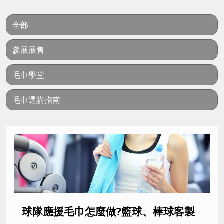
全部
參展展售
毛巾學堂
毛巾選購指南
球隊應援毛巾怎麼做?籃球、棒球客製