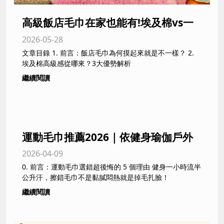
高級飯店毛巾在家也能有!埃及棉vs一
2026-05-28
般純棉摸起來差超多?|新北、台中毛巾
文章目錄 1. 前言：飯店毛巾為何摸起來就是不一樣？ 2.
供應商不藏私分享
埃及棉高級感從哪來？3大優勢解析
繼續閱讀
運動毛巾推薦2026｜依健身瑜伽戶外
2026-04-09
活動需求挑選台灣製吸汗速乾毛巾
0. 前言：運動毛巾選錯超後悔的 5 個理由 健身一小時流半
公升汗，擦錯毛巾不是黏膩悶熱就是掉毛扎臉！
繼續閱讀