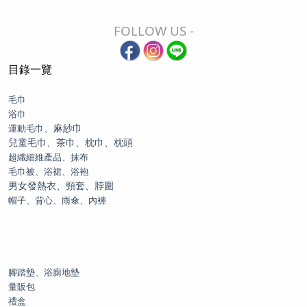
FOLLOW US -
目錄一覽
毛巾
浴巾
、麻紗巾
運動毛巾
兒童毛巾、茶巾、枕巾、枕頭
超纖細維產品、抹布
毛巾被、浴裙、浴袍
男女發熱衣、頸套、脖圍
帽子、背心、雨傘、內褲
腳踏墊、浴廁地墊
量販包
禮盒