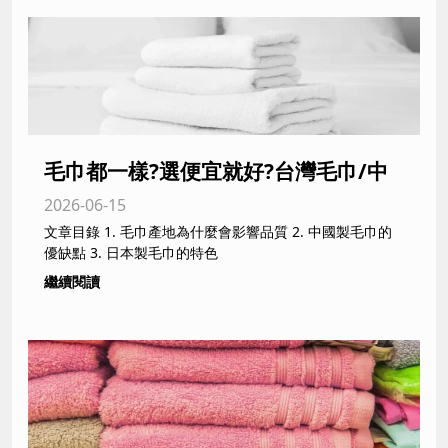
毛巾都一樣?選便宜就好?台灣毛巾/中
2026-06-15
國毛巾/日本毛巾差在哪?｜新北/台中
文章目錄 1. 毛巾產地為什麼會影響品質 2. 中國製毛巾的
專業毛巾製造商從品質/價格與環保面
優缺點 3. 日本製毛巾的特色
繼續閱讀
向帶您完整了解