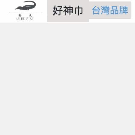
FOLLOW US -
目錄一覽
毛巾
浴巾
、麻紗巾
運動毛巾
兒童毛巾、茶巾、枕巾、枕頭
超纖細維產品、抹布
毛巾被、浴裙、浴袍
男女發熱衣、頸套、脖圍
帽子、背心、雨傘、內褲