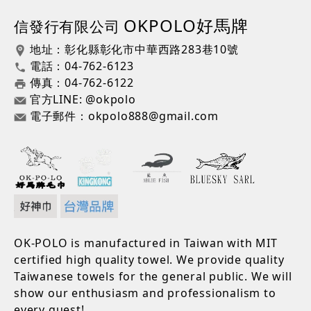
OKPOLO好馬牌
信發行有限公司
地址：彰化縣彰化市中華西路283巷10號
電話：04-762-6123
傳真：04-762-6122
官方LINE: @okpolo
電子郵件：okpolo888@gmail.com
OK-POLO is manufactured in Taiwan with MIT
certified high quality towel. We provide quality
Taiwanese towels for the general public. We will
show our enthusiasm and professionalism to
every guest!