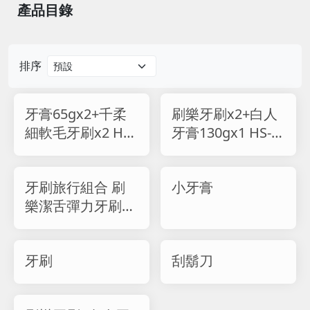
產品目錄
排序
牙膏65gx2+千柔
刷樂牙刷x2+白人
細軟毛牙刷x2 HS-
牙膏130gx1 HS-
501
502
牙刷旅行組合 刷
小牙膏
樂潔舌彈力牙刷
+白人牙膏65g(最
大容量) HS-702A
牙刷
刮鬍刀