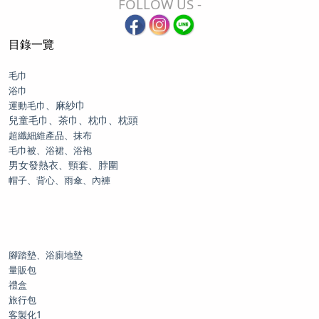
FOLLOW US -
目錄一覽
毛巾
浴巾
、麻紗巾
運動毛巾
兒童毛巾、茶巾、枕巾、枕頭
超纖細維產品、抹布
毛巾被、浴裙、浴袍
男女發熱衣、頸套、脖圍
帽子、背心、雨傘、內褲
腳踏墊、浴廁地墊
量販包
禮盒
旅行包
客製化1