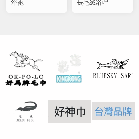
浴袍
長毛絨浴帽