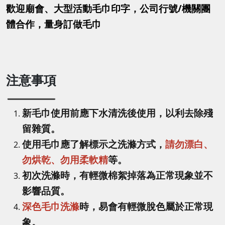
歡迎廟會、大型活動毛巾印字，公司行號/機關團
體合作，量身訂做毛巾
注意事項
新毛巾使用前應下水清洗後使用，以利去除殘
留雜質。
使用毛巾應了解標示之洗滌方式，
請勿漂白、
勿烘乾、勿用柔軟精
等。
初次洗滌時，有輕微棉絮掉落為正常現象並不
影響品質。
深色毛巾洗滌
時，易會有輕微脫色屬於正常現
象。