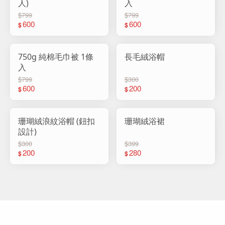
人)
入
$799
$799
600
600
$
$
750g 純棉毛巾被 1條
長毛絨浴帽
入
$799
$300
600
200
$
$
珊瑚絨浪紋浴帽 (鈕扣
珊瑚絨浴裙
設計)
$300
$399
200
280
$
$