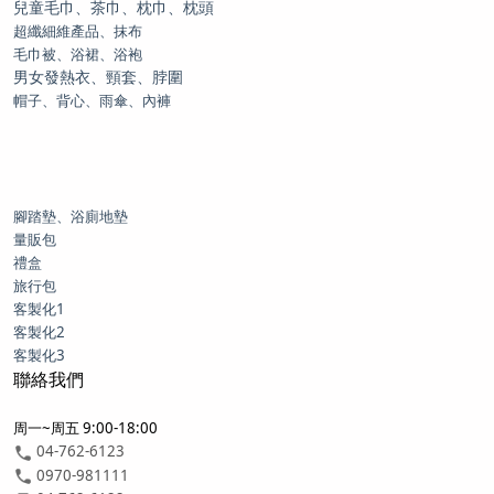
兒童毛巾、茶巾、枕巾、枕頭
超纖細維產品、抹布
毛巾被、浴裙、浴袍
男女發熱衣、頸套、脖圍
帽子、背心、雨傘、內褲
腳踏墊、浴廁地墊
量販包
禮盒
旅行包
客製化1
客製化2
客製化3
聯絡我們
周一~周五 9:00-18:00
04-762-6123
0970-981111