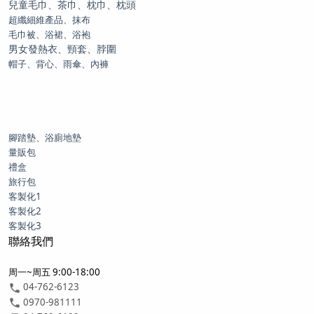
兒童毛巾、茶巾、枕巾、枕頭
超纖細維產品、抹布
毛巾被、浴裙、浴袍
男女發熱衣、頸套、脖圍
帽子、背心、雨傘、內褲
腳踏墊、浴廁地墊
量販包
禮盒
旅行包
客製化1
客製化2
客製化3
聯絡我們
周一~周五 9:00-18:00
04-762-6123
0970-981111