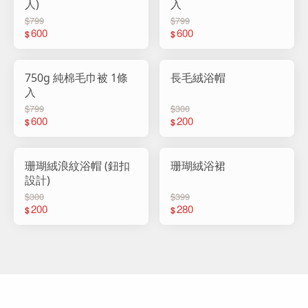
人)
入
$799
$799
600
600
$
$
750g 純棉毛巾被 1條
長毛絨浴帽
入
$799
$300
600
200
$
$
珊瑚絨浪紋浴帽 (鈕扣
珊瑚絨浴裙
設計)
$300
$399
200
280
$
$