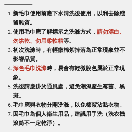
新毛巾使用前應下水清洗後使用，以利去除殘
留雜質。
使用毛巾應了解標示之洗滌方式，
請勿漂白、
勿烘乾、勿用柔軟精
等。
初次洗滌時，有輕微棉絮掉落為正常現象並不
影響品質。
深色毛巾洗滌
時，易會有輕微脫色屬於正常現
象。
洗後請應掛於通風處，避免潮濕產生霉菌、黑
斑。
毛巾應與衣物分開洗滌，以免棉絮沾黏衣物。
因毛巾為個人衛生用品，建議用手洗（洗衣機
滾筒不一定乾淨）。