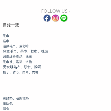
FOLLOW US -
目錄一覽
毛巾
浴巾
、麻紗巾
運動毛巾
兒童毛巾、茶巾、枕巾、枕頭
超纖細維產品、抹布
毛巾被、浴裙、浴袍
男女發熱衣、頸套、脖圍
帽子、背心、雨傘、內褲
腳踏墊、浴廁地墊
量販包
禮盒