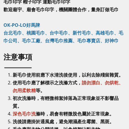
毛巾印字 帽子印字 運動毛巾印字
歡迎廟宇、廟會毛巾印字，機關團體合作，量身訂做毛巾
OK-PO-LO好馬牌
台北毛巾、桃園毛巾、台中毛巾、新竹毛巾、高雄毛巾、毛
巾公司、毛巾工廠、台灣毛巾推薦、毛巾專賣店、好神巾
注意事項
新毛巾使用前應下水清洗後使用，以利去除殘留雜質。
使用毛巾應了解標示之洗滌方式，
請勿漂白、勿烘乾、
勿用柔軟精
等。
初次洗滌時，有輕微棉絮掉落為正常現象並不影響品
質。
深色毛巾洗
滌時，易會有輕微脫色屬於正常現象。
洗後請應掛於通風處，避免潮濕產生霉菌、黑斑。