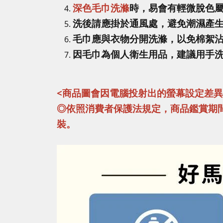
深色毛巾洗滌
時，易會有輕微脫色
洗後請應掛於通風處，避免潮濕產
毛巾應與衣物分開洗滌，以免棉絮
因毛巾為個人衛生用品，建議用手
<商品圖會因電腦投射出的螢幕設定差
◎依照消費者保護法規定，商品鑑賞期
裝。