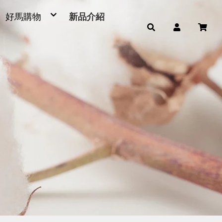
好馬購物
新品介紹
毛巾
浴巾
小童巾、方巾、茶巾
運動毛巾、麻紗巾
量販包
超細纖維產品
男女發熱衣、頸套、脖圍
毛巾被、浴裙、浴帽
腳踏墊、浴廁地墊
帽子
雨傘
枕頭