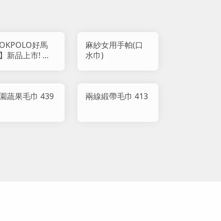
OKPOLO好馬
麻紗女用手帕(口
】新品上市! 虎
水巾)
石墨烯毛巾 (12
組)
園蔬果毛巾 439
兩線緞帶毛巾 413