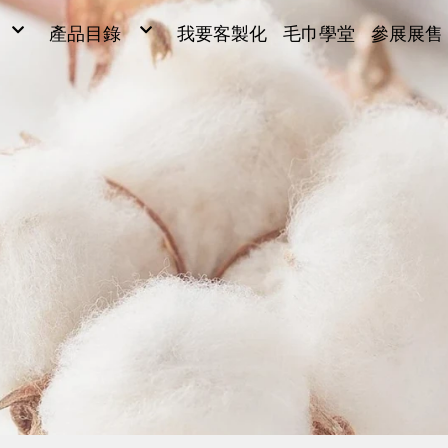
產品目錄
我要客製化
毛巾學堂
參展展售
毛巾
毛巾
ONG
浴巾
Y SARL
運動毛巾、麻紗巾
兒童毛巾、方巾、枕巾、枕頭
超細纖維產品、抹布
毛巾被、浴裙、浴袍
男女發熱衣、頸套、脖圍
量販包
禮盒
腳踏墊、浴廁地墊
帽子、背心、雨傘、內褲
旅行用品
客製化(緹花/純棉印刷)
客製化2(超細纖維)
客製化3(超細纖維)