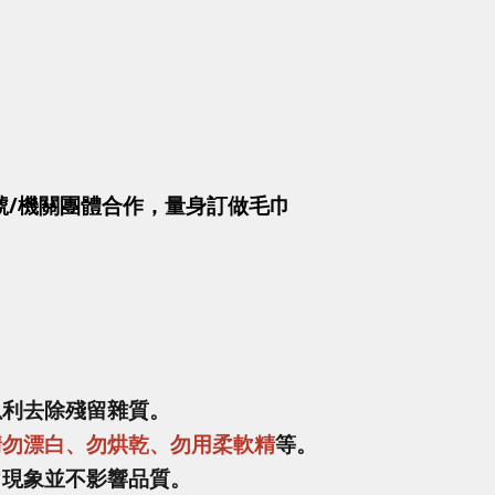
號/機關團體合作，量身訂做毛巾
以利去除殘留雜質。
請勿漂白、勿烘乾、勿用柔軟精
等。
常現象並不影響品質。