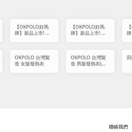
【OKPOLO好馬
【OKPOLO好馬
【
牌】新品上市! 日
牌】新品上市! 虎
牌
系波蘿格吸水浴巾
紋石墨烯浴巾 (1入
紋
組)
入
OKPOLO 台灣製
OKPOLO 台灣製
田
造 女版發熱衣
造 男版發熱衣(銀
灰色)
聯絡我們