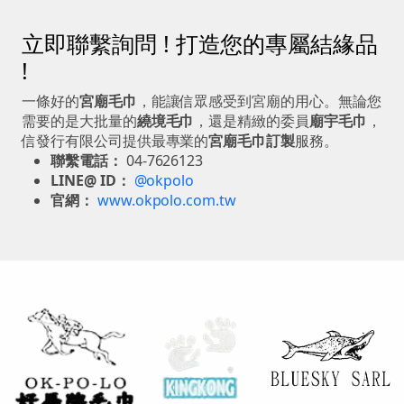
立即聯繫詢問 ! 打造您的專屬結緣品
!
一條好的
宮廟毛巾
，能讓信眾感受到宮廟的用心。無論您
需要的是大批量的
繞境毛巾
，還是精緻的委員
廟宇毛巾
，
信發行有限公司提供最專業的
宮廟毛巾訂製
服務。
聯繫電話：
04-7626123
LINE@ ID：
@okpolo
官網：
www.okpolo.com.tw