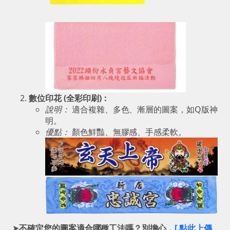
數位印花 (全彩印刷)：
說明：
適合複雜、多色、漸層的圖案，如Q版神
明。
優點：
顏色鮮豔、無膠感、手感柔軟。
➤
不確定您的圖案適合哪種工法嗎？
別擔心，
[ 點此上傳