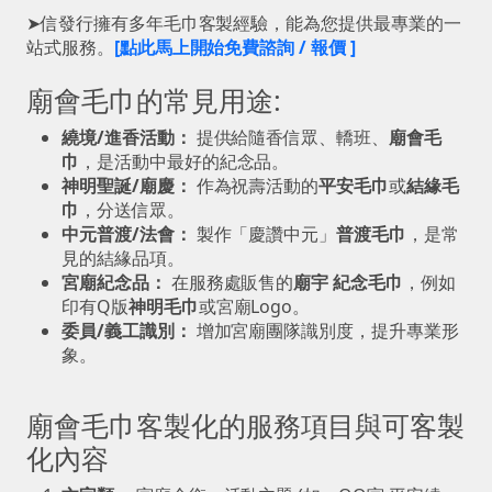
➤信發行擁有多年毛巾客製經驗，能為您提供最專業的一
站式服務。
[點此馬上開始免費諮詢 / 報價 ]
廟會毛巾的常見用途:
繞境/進香活動：
提供給隨香信眾、轎班、
廟會毛
巾
，是活動中最好的紀念品。
神明聖誕/廟慶：
作為祝壽活動的
平安毛巾
或
結緣毛
巾
，分送信眾。
中元普渡/法會：
製作「慶讚中元」
普渡毛巾
，是常
見的結緣品項。
宮廟紀念品：
在服務處販售的
廟宇 紀念毛巾
，例如
印有Q版
神明毛巾
或宮廟Logo。
委員/義工識別：
增加宮廟團隊識別度，提升專業形
象。
廟會毛巾客製化的服務項目與可客製
化內容