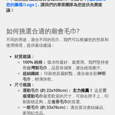
您的圖檔/Logo ]
，讓我們的專業團隊為您提供免費建
議！
如何挑選合適的廟會毛巾?
不同的用途，適合不同的毛巾。我們可以根據您的預算和
使用情境，提供最佳建議：
材質建議：
100% 純棉：
吸水性最好、最實用。我們堅持使
用
台灣製毛巾
，品質有保障，適合繞境擦汗。
超細纖維：
印刷色彩最鮮豔，適合做全彩
神明
毛巾
，輕薄快乾。
尺寸建議：
運動毛巾 (約 22x100cm)：
主力推薦！
這是
宮
廟運動毛巾
最受歡迎的尺寸，可掛在脖子上，印
刷面積足夠，是
進香毛巾
的首選。
一般毛巾 (約 33x76cm)：
適合當法會結緣品、
家用紀念品。