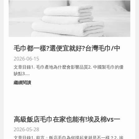
毛巾都一樣?選便宜就好?台灣毛巾/中
2026-06-15
國毛巾/日本毛巾差在哪?｜新北/台中
文章目錄1. 毛巾產地為什麼會影響品質2. 中國製毛巾的優
專業毛巾製造商從品質/價格與環保面
缺點3....
繼續閱讀
向帶您完整了解
高級飯店毛巾在家也能有!埃及棉vs一
2026-05-28
般純棉摸起來差超多?|新北、台中毛巾
文章目錄1. 前言：飯店毛巾為何摸起來就是不一樣？2. 埃