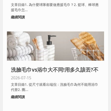
文章目錄1. 為什麼球隊都要做應援毛巾？2. 籃球、棒球應
援毛巾怎...
繼續閱讀
洗臉毛巾vs浴巾大不同!用多久該丟?不
2026-07-15
換會長痘痘?毛巾專家全解析
文章目錄1. 從尺寸就看出端倪：洗臉毛巾為何不能用浴巾
代替2. 圈...
繼續閱讀