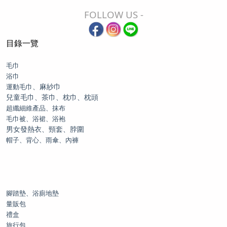
FOLLOW US -
目錄一覽
毛巾
浴巾
、麻紗巾
運動毛巾
兒童毛巾、茶巾、枕巾、枕頭
超纖細維產品、抹布
毛巾被、浴裙、浴袍
男女發熱衣、頸套、脖圍
帽子、背心、雨傘、內褲
腳踏墊、浴廁地墊
量販包
禮盒
旅行包