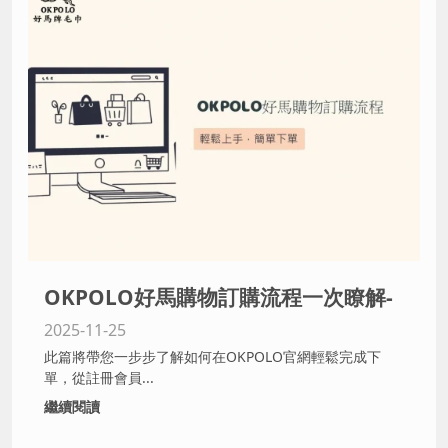
OKPOLO好馬購物訂購流程一次瞭解-
2025-11-25
毛巾工廠,毛巾批發,純棉毛巾
此篇將帶您一步步了解如何在OKPOLO官網輕鬆完成下
單，從註冊會員...
繼續閱讀