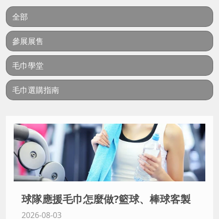
全部
參展展售
毛巾學堂
毛巾選購指南
球隊應援毛巾怎麼做?籃球、棒球客製
2026-08-03
毛巾推薦|台灣製更有感