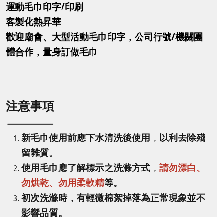
運動毛巾印字
/印刷
客製化熱昇華
歡迎廟會、大型活動毛巾印字，公司行號/機關團
體合作，量身訂做毛巾
注意事項
新毛巾使用前應下水清洗後使用，以利去除殘
留雜質。
使用毛巾應了解標示之洗滌方式，
請勿漂白、
勿烘乾、勿用柔軟精
等。
初次洗滌時，有輕微棉絮掉落為正常現象並不
影響品質。