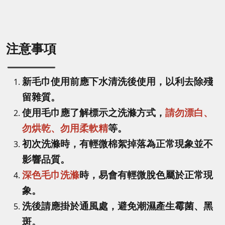
注意事項
新毛巾使用前應下水清洗後使用，以利去除殘
留雜質。
使用毛巾應了解標示之洗滌方式，
請勿漂白、
勿烘乾、勿用柔軟精
等。
初次洗滌時，有輕微棉絮掉落為正常現象並不
影響品質。
深色毛巾洗滌
時，易會有輕微脫色屬於正常現
象。
洗後請應掛於通風處，避免潮濕產生霉菌、黑
斑。