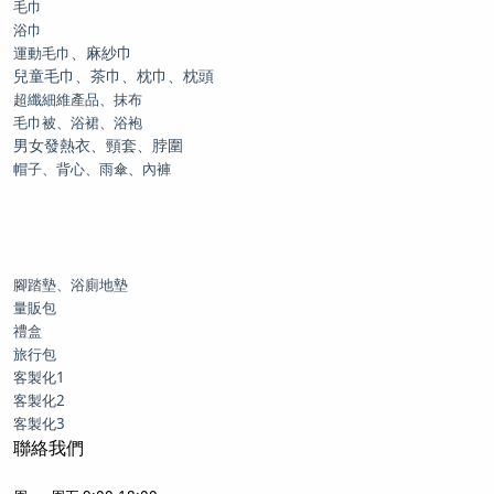
毛巾
浴巾
、麻紗巾
運動毛巾
兒童毛巾、茶巾、枕巾、枕頭
超纖細維產品、抹布
毛巾被、浴裙、浴袍
男女發熱衣、頸套、脖圍
帽子、背心、雨傘、內褲
腳踏墊、浴廁地墊
量販包
禮盒
旅行包
客製化1
客製化2
客製化3
聯絡我們