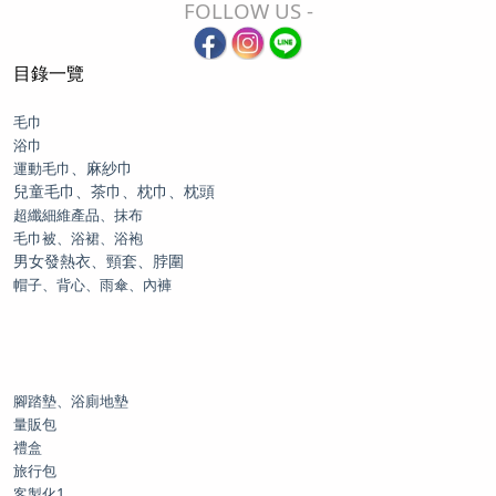
FOLLOW US -
目錄一覽
毛巾
浴巾
、麻紗巾
運動毛巾
兒童毛巾、茶巾、枕巾、枕頭
超纖細維產品、抹布
毛巾被、浴裙、浴袍
男女發熱衣、頸套、脖圍
帽子、背心、雨傘、內褲
腳踏墊、浴廁地墊
量販包
禮盒
旅行包
客製化1