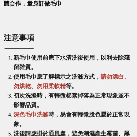
體合作，量身訂做毛巾
注意事項
新毛巾使用前應下水清洗後使用，以利去除殘
留雜質。
使用毛巾應了解標示之洗滌方式，
請勿漂白、
勿烘乾、勿用柔軟精
等。
初次洗滌時，有輕微棉絮掉落為正常現象並不
影響品質。
深色毛巾洗滌
時，易會有輕微脫色屬於正常現
象。
洗後請應掛於通風處，避免潮濕產生霉菌、黑