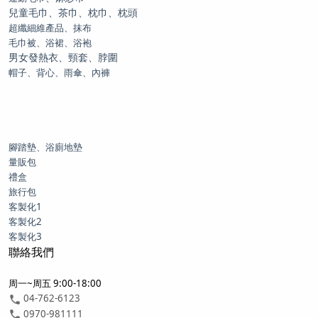
兒童毛巾、茶巾、枕巾、枕頭
超纖細維產品、抹布
毛巾被、浴裙、浴袍
男女發熱衣、頸套、脖圍
帽子、背心、雨傘、內褲
腳踏墊、浴廁地墊
量販包
禮盒
旅行包
客製化1
客製化2
客製化3
聯絡我們
周一~周五 9:00-18:00
04-762-6123
0970-981111