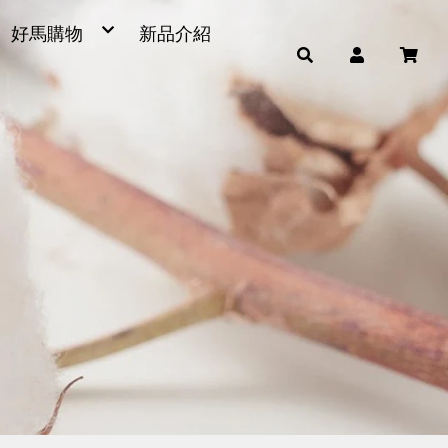
好馬購物
新品介紹
毛巾
浴巾
小童巾、方巾、茶巾
運動毛巾、麻紗巾
量販包
超細纖維產品
男女發熱衣、頸套、脖圍
毛巾被、浴裙、浴帽
腳踏墊、浴廁地墊
帽子
雨傘
枕頭