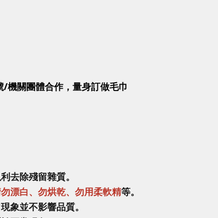
號/機關團體合作，量身訂做毛巾
以利去除殘留雜質。
請勿漂白、勿烘乾、勿用柔軟精
等。
常現象並不影響品質。