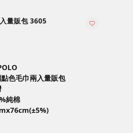
量販包 3605
POLO
圓點色毛巾
兩入量販包
灣
0%純棉
mx76cm(±5%)