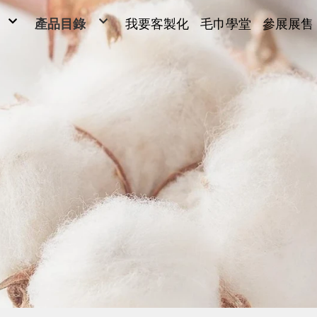
產品目錄
我要客製化
毛巾學堂
參展展售
毛巾
毛巾
ONG
浴巾
Y SARL
運動毛巾、麻紗巾
兒童毛巾、方巾、枕巾、枕頭
超細纖維產品、抹布
毛巾被、浴裙、浴袍
男女發熱衣、頸套、脖圍
量販包
禮盒
腳踏墊、浴廁地墊
帽子、背心、雨傘、內褲
旅行用品
客製化(緹花/純棉印刷)
客製化2(超細纖維)
客製化3(超細纖維)