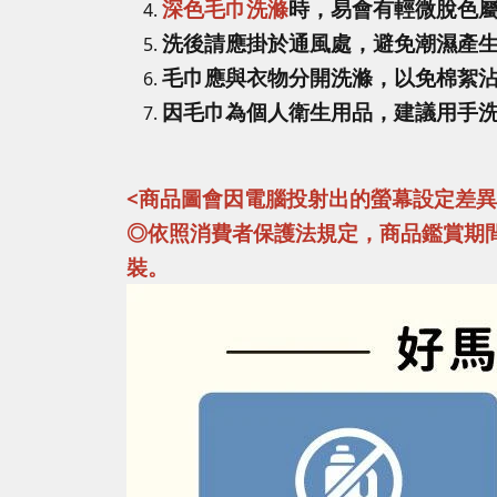
深色毛巾洗滌
時，易會有輕微脫色
洗後請應掛於通風處，避免潮濕產
毛巾應與衣物分開洗滌，以免棉絮
因毛巾為個人衛生用品，建議用手
<商品圖會因電腦投射出的螢幕設定差
◎依照消費者保護法規定，商品鑑賞期
裝。