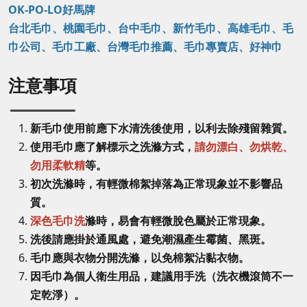
OK-PO-LO好馬牌
台北毛巾、桃園毛巾、台中毛巾、新竹毛巾、高雄毛巾、毛
巾公司、毛巾工廠、台灣毛巾推薦、毛巾專賣店、好神巾
注意事項
新毛巾使用前應下水清洗後使用，以利去除殘留雜質。
使用毛巾應了解標示之洗滌方式，
請勿漂白、勿烘乾、
勿用柔軟精
等。
初次洗滌時，有輕微棉絮掉落為正常現象並不影響品
質。
深色毛巾洗
滌時，易會有輕微脫色屬於正常現象。
洗後請應掛於通風處，避免潮濕產生霉菌、黑斑。
毛巾應與衣物分開洗滌，以免棉絮沾黏衣物。
因毛巾為個人衛生用品，建議用手洗（洗衣機滾筒不一
定乾淨）。