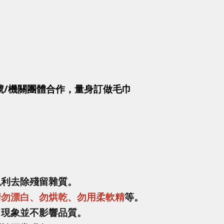
號/機關團體合作，量身訂做毛巾
以利去除殘留雜質。
請勿漂白、勿烘乾、勿用柔軟精
等。
常現象並不影響品質。