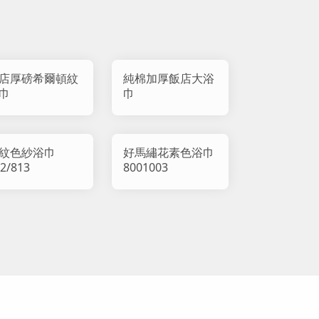
店厚磅希爾頓紋
純棉加厚飯店大浴
巾
巾
紋色紗浴巾
好馬繡花素色浴巾
2/813
8001003