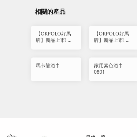
相關的產品
【OKPOLO好馬
【OKPOLO好馬
牌】新品上市! 柔
牌】新品上市! 日
雲觸感雙織紋純棉
系波蘿格吸水浴巾
浴巾
馬卡龍浴巾
家用素色浴巾
0801