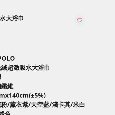
水大浴巾
POLO
毛絨超激吸水大浴巾
灣
細纖維
x140cm(±5%)
粉/薰衣紫/天空藍/淺卡其/米白
草綠色