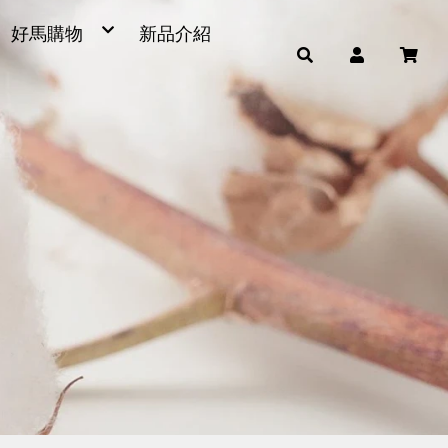
好馬購物
新品介紹
毛巾
浴巾
小童巾、方巾、茶巾
運動毛巾、麻紗巾
量販包
超細纖維產品
男女發熱衣、頸套、脖圍
毛巾被、浴裙、浴帽
腳踏墊、浴廁地墊
帽子
雨傘
枕頭