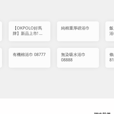
【OKPOLO好馬
純棉重厚磅浴巾
飯
牌】新品上市! 虎
浴
紋石墨烯浴巾 (1入
組)
有機棉浴巾 08777
無染吸水浴巾
條
08888
81