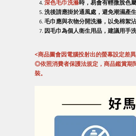
深色毛巾洗滌
時，易會有輕微脫色
洗後請應掛於通風處，避免潮濕產
毛巾應與衣物分開洗滌，以免棉絮
因毛巾為個人衛生用品，建議用手
<商品圖會因電腦投射出的螢幕設定差
◎依照消費者保護法規定，商品鑑賞期
裝。