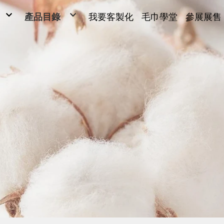
產品目錄
我要客製化
毛巾學堂
參展展售
毛巾
毛巾
ONG
浴巾
Y SARL
運動毛巾、麻紗巾
兒童毛巾、方巾、枕巾、枕頭
超細纖維產品、抹布
毛巾被、浴裙、浴袍
男女發熱衣、頸套、脖圍
量販包
禮盒
腳踏墊、浴廁地墊
帽子、背心、雨傘、內褲
旅行用品
客製化(緹花/純棉印刷)
客製化2(超細纖維)
客製化3(超細纖維)