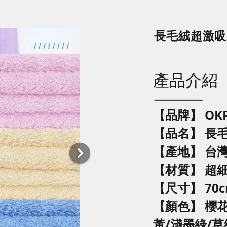
長毛絨超激吸
產品介紹
【品牌】 OK
【品名】
長
【產地】 台
【材質】 超
【尺寸】 70cm
【顏色】 櫻花
黃/淺墨綠/