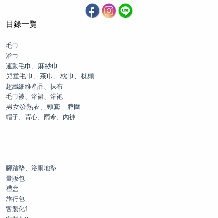
目錄一覽
毛巾
浴巾
、麻紗巾
運動毛巾
兒童毛巾、茶巾、枕巾、枕頭
超纖細維產品、抹布
毛巾被、浴裙、浴袍
男女發熱衣、頸套、脖圍
帽子、背心、雨傘、內褲
腳踏墊、浴廁地墊
量販包
禮盒
旅行包
客製化1