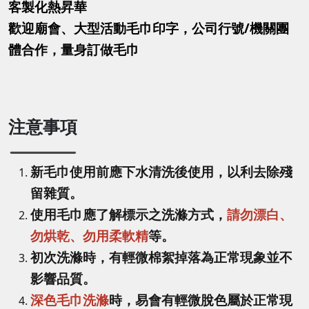
客製化熱昇華
歡迎廟會、大型活動毛巾印字，公司行號/機關團
體合作，量身訂做毛巾
注意事項
新毛巾使用前應下水清洗後使用，以利去除殘
留雜質。
使用毛巾應了解標示之洗滌方式，
請勿漂白、
勿烘乾、勿用柔軟精
等。
初次洗滌時，有輕微棉絮掉落為正常現象並不
影響品質。
深色毛巾洗滌
時，易會有輕微脫色屬於正常現