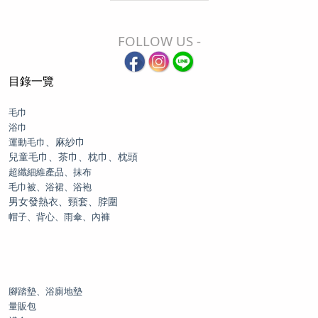
FOLLOW US -
目錄一覽
毛巾
浴巾
、麻紗巾
運動毛巾
兒童毛巾、茶巾、枕巾、枕頭
超纖細維產品、抹布
毛巾被、浴裙、浴袍
男女發熱衣、頸套、脖圍
帽子、背心、雨傘、內褲
腳踏墊、浴廁地墊
量販包