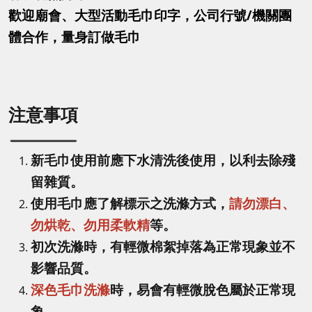
歡迎廟會、大型活動毛巾印字，公司行號/機關團
體合作，量身訂做毛巾
注意事項
新毛巾使用前應下水清洗後使用，以利去除殘
留雜質。
使用毛巾應了解標示之洗滌方式，
請勿漂白、
勿烘乾、勿用柔軟精
等。
初次洗滌時，有輕微棉絮掉落為正常現象並不
影響品質。
深色毛巾洗滌
時，易會有輕微脫色屬於正常現
象。