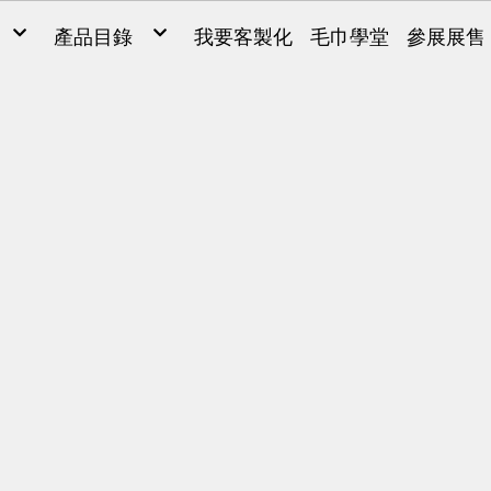
產品目錄
我要客製化
毛巾學堂
參展展售
毛巾
毛巾
ONG
浴巾
Y SARL
運動毛巾、麻紗巾
兒童毛巾、方巾、枕巾、枕頭
超細纖維產品、抹布
毛巾被、浴裙、浴袍
男女發熱衣、頸套、脖圍
量販包
禮盒
腳踏墊、浴廁地墊
帽子、背心、雨傘、內褲
旅行用品
客製化(緹花/純棉印刷)
客製化2(超細纖維)
客製化3(超細纖維)