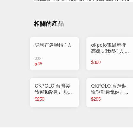
相關的產品
烏利布選舉帽 1入
okpolo電繡剪接
高爾夫球帽-1入 長
簷帽 帽子 鴨舌帽
$65
$300
35
棒球帽 休閒帽 反
$
光帽 防曬帽 男帽
女帽 高爾夫帽 (1)
OKPOLO 台灣製
OKPOLO 台灣製
造運動路跑走步反
造運動透氣健走
光帽-1入 休閒棒球
帽-1入 長簷帽 帽
$250
$285
帽 帽子 鴨舌帽 棒
子 鴨舌帽 棒球帽
球帽 休閒帽 反光
休閒帽 反光帽 防
帽 平沿帽 男帽 女
曬帽 男帽 女帽 網
帽
帽