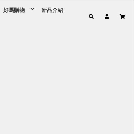
好馬購物
新品介紹
毛巾
浴巾
小童巾、方巾、茶巾
運動毛巾、麻紗巾
量販包
超細纖維產品
男女發熱衣、頸套、脖圍
毛巾被、浴裙、浴帽
腳踏墊、浴廁地墊
帽子
雨傘
枕頭