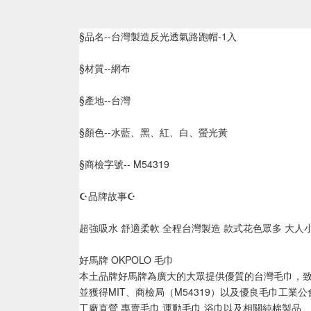
§品名--台灣製造反光透氣路跑帽-1入
§材質--網布
§產地--台灣
§顏色--水藍、黑、紅、白、螢光黃
§商檢字號-- M54319
☪品牌故事☪
超強吸水 舒適柔軟 全程台灣製造 款式花色眾多 大人
好馬牌 OKPOLO 毛巾
本土品牌好馬牌為廣大的大眾提供優質的台灣毛巾，致
並獲得MIT、商檢局（M54319）以及優良毛巾工
工廠直營 專賣毛巾 運動毛巾 浴巾以及相關純棉製品