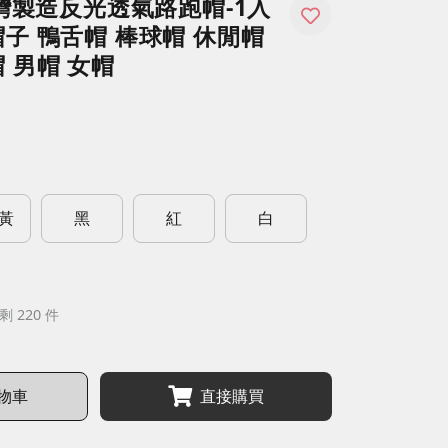
台灣製造反光透氣路跑帽-1入
子 鴨舌帽 棒球帽 休閒帽
 男帽 女帽
黃
黑
紅
白
剩 220 件
物車
直接購買