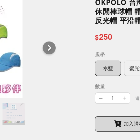
OKPOLO 
休閒棒球帽 帽
反光帽 平沿帽
250
$
規格
水藍
螢光
數量
–
+
還
加入購