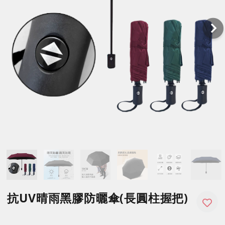
抗UV晴雨黑膠防曬傘(長圓柱握把)