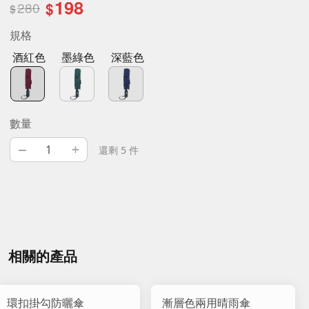
198
280
$
$
規格
酒紅色
墨綠色
深藍色
數量
–
+
還剩 5 件
相關的產品
環扣掛勾防曬傘
漸層色兩用晴雨傘