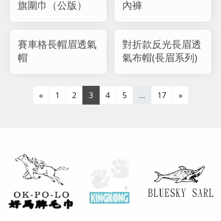
旗圍巾（公版）
內褲
賽車格長帽眉透氣
對折款反光長眉透
帽
氣布帽(長眉系列)
«
1
2
3
4
5
...
17
»