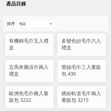
產品目錄
排序
有機棉毛巾五入禮
多變色紗毛巾六入
盒
禮盒
五馬奔騰浴巾兩入
蕾絲毛巾三入量販
禮盒
包 430
歐洲色毛巾兩入量
繽紛軌道毛巾兩入
販包 3222
量販包 3215