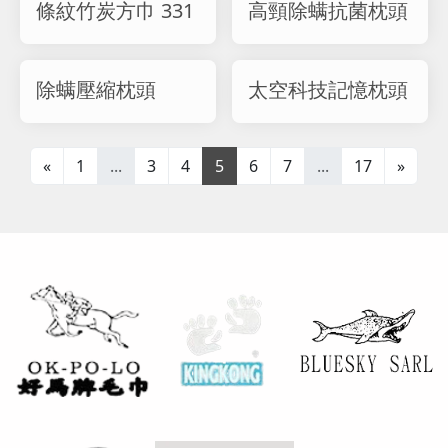
條紋竹炭方巾 331
高頸除螨抗菌枕頭
除螨壓縮枕頭
太空科技記憶枕頭
«
1
...
3
4
5
6
7
...
17
»