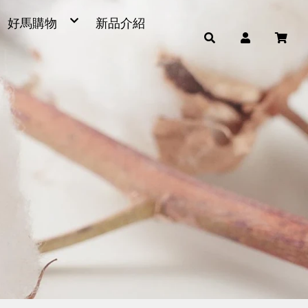
好馬購物
新品介紹
毛巾
浴巾
小童巾、方巾、茶巾
運動毛巾、麻紗巾
量販包
超細纖維產品
男女發熱衣、頸套、脖圍
毛巾被、浴裙、浴帽
腳踏墊、浴廁地墊
帽子
雨傘
枕頭