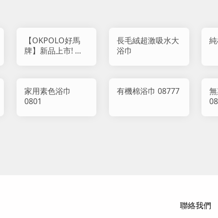
【OKPOLO好馬
長毛絨超激吸水大
純
牌】新品上市! 虎
浴巾
紋石墨烯浴巾 (1入
組)
家用素色浴巾
有機棉浴巾 08777
無
0801
0
聯絡我們