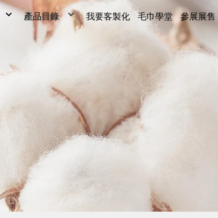
產品目錄
我要客製化
毛巾學堂
參展展售
毛巾
毛巾
ONG
浴巾
Y SARL
運動毛巾、麻紗巾
兒童毛巾、方巾、枕巾、枕頭
超細纖維產品、抹布
毛巾被、浴裙、浴袍
男女發熱衣、頸套、脖圍
量販包
禮盒
腳踏墊、浴廁地墊
帽子、背心、雨傘、內褲
旅行用品
客製化(緹花/純棉印刷)
客製化2(超細纖維)
客製化3(超細纖維)