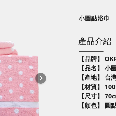
小圓點浴巾
產品介紹
【品牌】 OK
【品名】
小
【產地】 台
【材質】 10
【尺寸】 70cm
【顏色】 圓