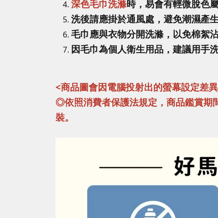
深色毛巾洗滌
時，易會有輕微脫色
洗後請應掛於通風處，避免潮濕產
毛巾應與衣物分開洗滌，以免棉絮
因毛巾為個人衛生用品，建議用手
<商品圖會因電腦投射出的螢幕設定差
◎依照消費者保護法規定，商品鑑賞期
裝。