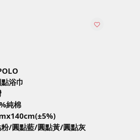
POLO
圓點浴巾
灣
0%純棉
x140cm(±5%)
點粉/圓點藍/圓點黃/圓點灰