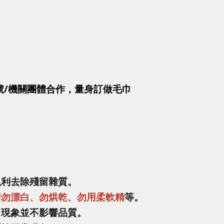
號/機關團體合作，量身訂做毛巾
以利去除殘留雜質。
請勿漂白、勿烘乾、勿用柔軟精
等。
常現象並不影響品質。