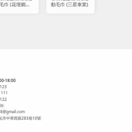
毛巾 (花壇鄉公
動毛巾 (三星車業)
)
0-18:00
6123
1111
6122
lo
88@gmail.com
市中華西路283巷10號