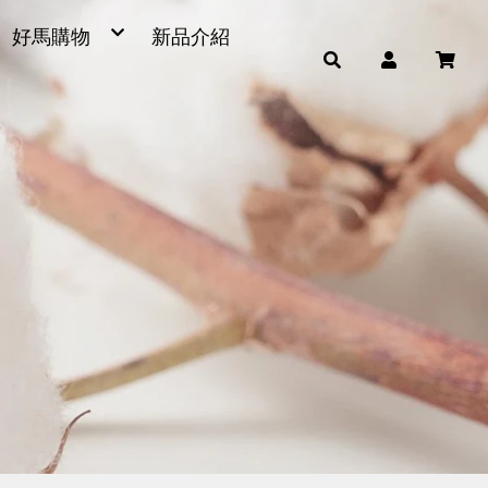
好馬購物
新品介紹
毛巾
浴巾
小童巾、方巾、茶巾
運動毛巾、麻紗巾
量販包
超細纖維產品
男女發熱衣、頸套、脖圍
毛巾被、浴裙、浴帽
腳踏墊、浴廁地墊
帽子
雨傘
枕頭