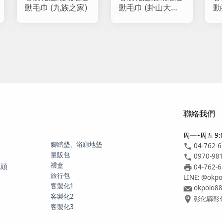
動毛巾 (九族之家)
動毛巾 (卦山大縱
動
走)
所
聯絡我們
周一~周五 9:0
腳踏墊、浴廁地墊
04-762-
量販包
0970-98
禮盒
枕頭
04-762-
旅行包
LINE: @okpo
客製化1
okpolo8
客製化2
彰化縣彰化
客製化3