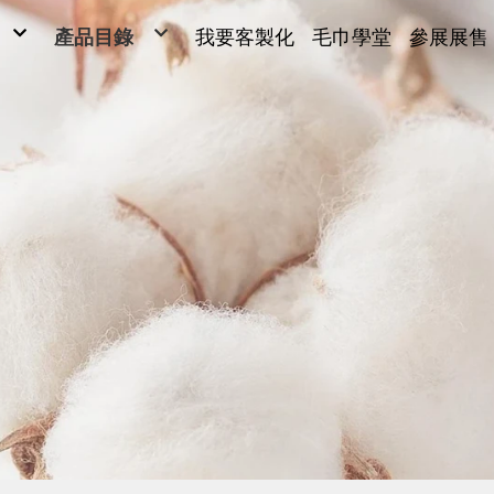
產品目錄
我要客製化
毛巾學堂
參展展售
毛巾
毛巾
ONG
浴巾
Y SARL
運動毛巾、麻紗巾
兒童毛巾、方巾、枕巾、枕頭
超細纖維產品、抹布
毛巾被、浴裙、浴袍
男女發熱衣、頸套、脖圍
量販包
禮盒
腳踏墊、浴廁地墊
帽子、背心、雨傘、內褲
旅行用品
客製化(緹花/純棉印刷)
客製化2(超細纖維)
客製化3(超細纖維)