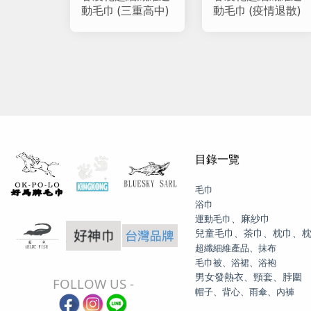
動毛巾 (三重高中)
動毛巾 (疫情退散)
目錄一覽
毛巾
浴巾
、麻紗巾
運動毛巾
兒童毛巾、茶巾、枕巾、
超纖細維產品、抹布
毛巾被、浴裙、浴袍
男女發熱衣、頸套、脖圍
FOLLOW US -
帽子、背心、雨傘、內褲