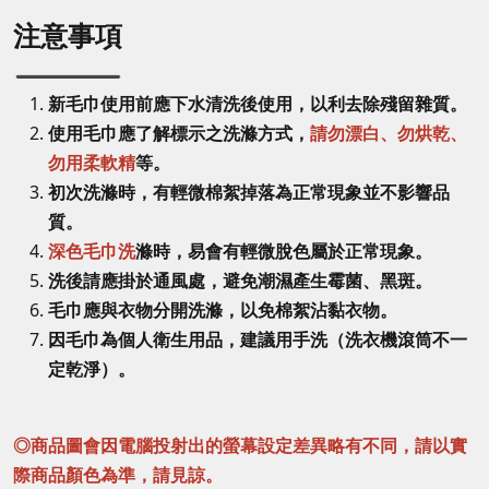
注意事項
新毛巾使用前應下水清洗後使用，以利去除殘留雜質。
使用毛巾應了解標示之洗滌方式，
請勿漂白、勿烘乾、
勿用柔軟精
等。
初次洗滌時，有輕微棉絮掉落為正常現象並不影響品
質。
深色毛巾洗
滌時，易會有輕微脫色屬於正常現象。
洗後請應掛於通風處，避免潮濕產生霉菌、黑斑。
毛巾應與衣物分開洗滌，以免棉絮沾黏衣物。
因毛巾為個人衛生用品，建議用手洗（洗衣機滾筒不一
定乾淨）。
◎商品圖會因電腦投射出的螢幕設定差異略有不同，請以實
際商品顏色為準，請見諒。