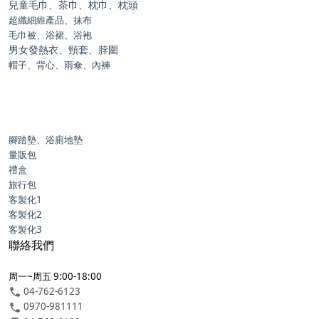
兒童毛巾、茶巾、枕巾、枕頭
超纖細維產品、抹布
毛巾被、浴裙、浴袍
男女發熱衣、頸套、脖圍
帽子、背心、雨傘、內褲
腳踏墊、浴廁地墊
量販包
禮盒
旅行包
客製化1
客製化2
客製化3
聯絡我們
周一~周五 9:00-18:00
04-762-6123
0970-981111