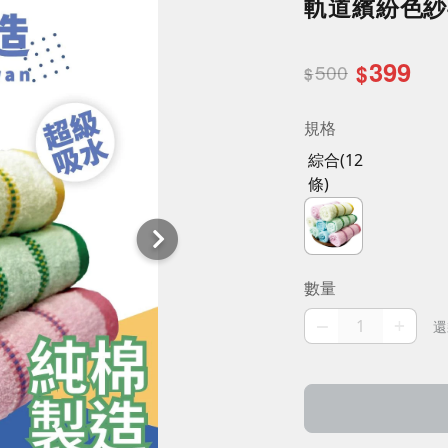
軌道繽紛色紗毛巾
399
500
$
$
規格
綜合(12
條)
數量
–
+
還