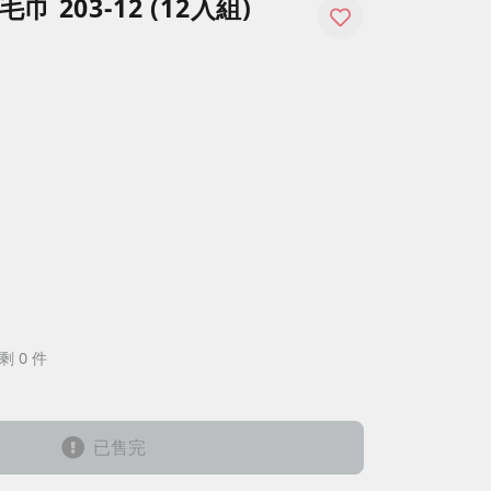
 203-12 (12入組)
剩 0 件
已售完