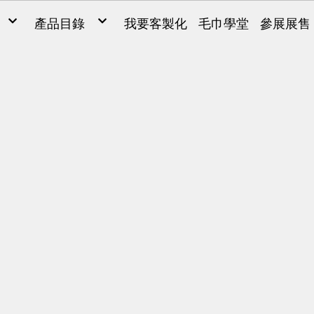
產品目錄
我要客製化
毛巾學堂
參展展售
毛巾
毛巾
ONG
浴巾
Y SARL
運動毛巾、麻紗巾
兒童毛巾、方巾、枕巾、枕頭
超細纖維產品、抹布
毛巾被、浴裙、浴袍
男女發熱衣、頸套、脖圍
量販包
禮盒
腳踏墊、浴廁地墊
帽子、背心、雨傘、內褲
旅行用品
客製化(緹花/純棉印刷)
客製化2(超細纖維)
客製化3(超細纖維)