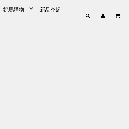
好馬購物
新品介紹
毛巾
浴巾
小童巾、方巾、茶巾
運動毛巾、麻紗巾
量販包
超細纖維產品
男女發熱衣、頸套、脖圍
毛巾被、浴裙、浴帽
腳踏墊、浴廁地墊
帽子
雨傘
枕頭