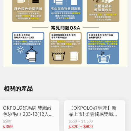
相關的產品
OKPOLO好馬牌 雙織紋
【OKPOLO好馬牌】新
色紗毛巾 203-13(12入
品上市! 柔雲觸感雙織紋
組)
純棉浴巾
$500
$550 ~ $1,500
399
320 ~ $900
$
$