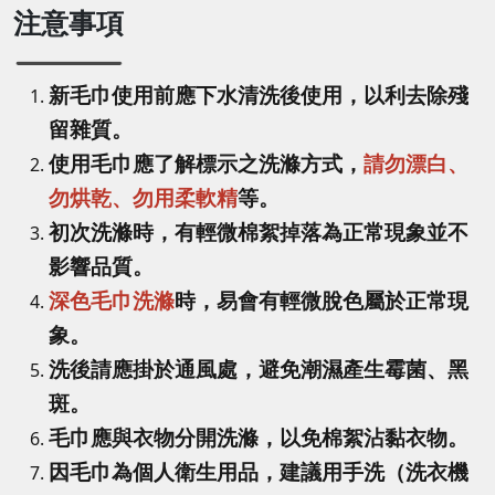
注意事項
新毛巾使用前應下水清洗後使用，以利去除殘
留雜質。
使用毛巾應了解標示之洗滌方式，
請勿漂白、
勿烘乾、勿用柔軟精
等。
初次洗滌時，有輕微棉絮掉落為正常現象並不
影響品質。
深色毛巾洗滌
時，易會有輕微脫色屬於正常現
象。
洗後請應掛於通風處，避免潮濕產生霉菌、黑
斑。
毛巾應與衣物分開洗滌，以免棉絮沾黏衣物。
因毛巾為個人衛生用品，建議用手洗（洗衣機