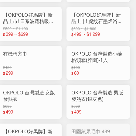
【OKPOLO好馬牌】新
【OKPOLO好馬牌】新
品上市! 日系波蘿格吸水
品上市! 虎紋石墨烯浴巾
浴巾
(1入組)
$599 ~ $1,190
$600 ~ $1,800
399 ~ $699
499 ~ $1,299
$
$
有機棉方巾
OKPOLO 台灣製造小菱
格頸套(脖圍)-1入
$450
$100
299
80
$
$
OKPOLO 台灣製造 女版
OKPOLO 台灣製造 男版
發熱衣
發熱衣(銀灰色)
$699
$699
499
499
$
$
【OKPOLO好馬牌】新
田園蔬果毛巾 439