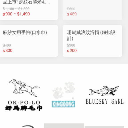
品上市! 虎紋石墨烯毛巾
(12入組)
$1,100 ~ $1,800
$600
900 ~ $1,499
489
$
$
麻紗女用手帕(口水巾)
珊瑚絨浪紋浴帽 (鈕扣設
計)
$400
$300
300
200
$
$