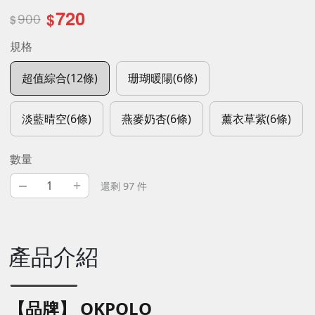
720
900
$
$
規格
超值綜合(12條)
珊瑚暖陽(6條)
淡藍晴空(6條)
燕麥奶杏(6條)
薰衣草紫(6條)
數量
–
+
還剩 97 件
產品介紹
【品牌】 OKPOLO