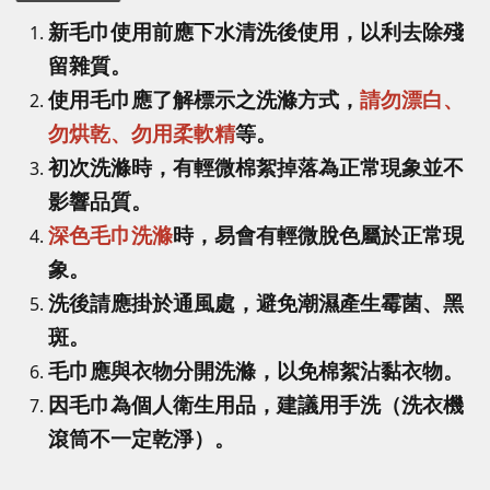
新毛巾使用前應下水清洗後使用，以利去除殘
留雜質。
使用毛巾應了解標示之洗滌方式，
請勿漂白、
勿烘乾、勿用柔軟精
等。
初次洗滌時，有輕微棉絮掉落為正常現象並不
影響品質。
深色毛巾洗滌
時，易會有輕微脫色屬於正常現
象。
洗後請應掛於通風處，避免潮濕產生霉菌、黑
斑。
毛巾應與衣物分開洗滌，以免棉絮沾黏衣物。
因毛巾為個人衛生用品，建議用手洗（洗衣機
滾筒不一定乾淨）。