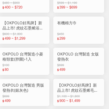
純棉毛巾 818
浴巾
$480 ~ $900
$599 ~ $1,190
400 ~ $720
399 ~ $699
$
$
【OKPOLO好馬牌】新
有機棉方巾
品上市! 虎紋石墨烯浴巾
(1入組)
$600 ~ $1,800
$450
499 ~ $1,299
299
$
$
OKPOLO 台灣製造小菱
OKPOLO 台灣製造 女版
格頸套(脖圍)-1入
發熱衣
$100
$699
80
499
$
$
OKPOLO 台灣製造 男版
【OKPOLO好馬牌】新
發熱衣(銀灰色)
品上市! 虎紋石墨烯毛巾
(12入組)
$699
$1,100 ~ $1,800
499
900 ~ $1,499
$
$