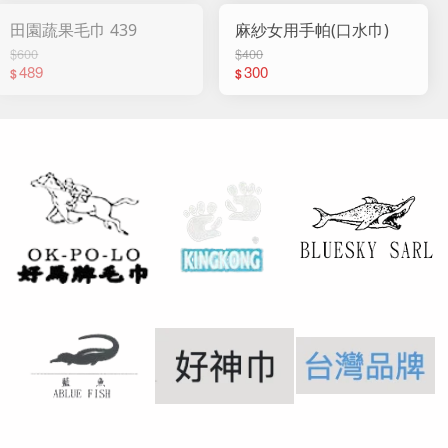
田園蔬果毛巾 439
麻紗女用手帕(口水巾)
$600
$400
489
300
$
$