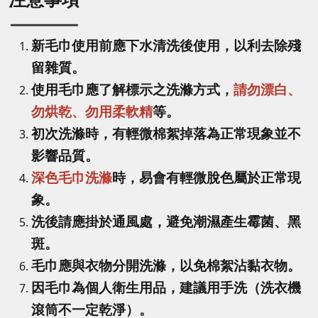
新毛巾使用前應下水清洗後使用，以利去除殘
留雜質。
使用毛巾應了解標示之洗滌方式，
請勿漂白、
勿烘乾、勿用柔軟精
等。
初次洗滌時，有輕微棉絮掉落為正常現象並不
影響品質。
深色毛巾洗滌
時，易會有輕微脫色屬於正常現
象。
洗後請應掛於通風處，避免潮濕產生霉菌、黑
斑。
毛巾應與衣物分開洗滌，以免棉絮沾黏衣物。
因毛巾為個人衛生用品，建議用手洗（洗衣機
滾筒不一定乾淨）。