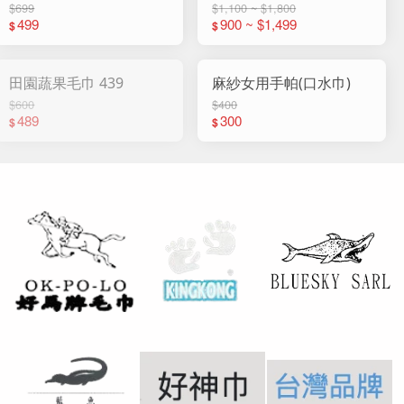
(12入組)
$699
$1,100 ~ $1,800
499
900 ~ $1,499
$
$
田園蔬果毛巾 439
麻紗女用手帕(口水巾)
$600
$400
489
300
$
$