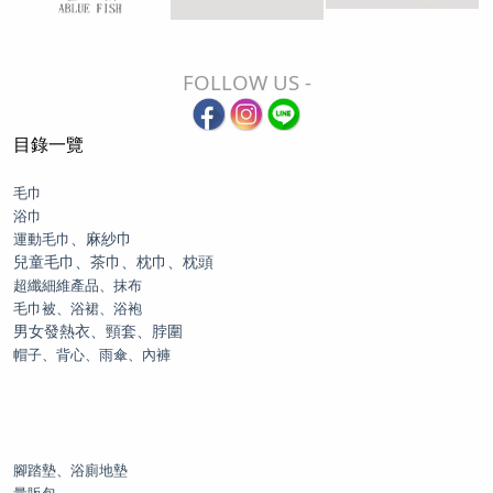
FOLLOW US -
目錄一覽
毛巾
浴巾
、麻紗巾
運動毛巾
兒童毛巾、茶巾、枕巾、枕頭
超纖細維產品、抹布
毛巾被、浴裙、浴袍
男女發熱衣、頸套、脖圍
帽子、背心、雨傘、內褲
腳踏墊、浴廁地墊
量販包