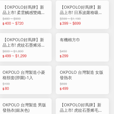
【OKPOLO好馬牌】新
【OKPOLO好馬牌】新
品上市! 柔雲觸感雙織紋
品上市! 日系波蘿格吸水
純棉毛巾 818
浴巾
$480 ~ $900
$599 ~ $1,190
400 ~ $720
399 ~ $699
$
$
【OKPOLO好馬牌】新
有機棉方巾
品上市! 虎紋石墨烯浴巾
(1入組)
$600 ~ $1,800
$450
499 ~ $1,299
299
$
$
OKPOLO 台灣製造小菱
OKPOLO 台灣製造 女版
格頸套(脖圍)-1入
發熱衣
$100
$699
80
499
$
$
OKPOLO 台灣製造 男版
【OKPOLO好馬牌】新
發熱衣(銀灰色)
品上市! 虎紋石墨烯毛巾