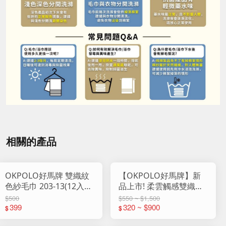
相關的產品
OKPOLO好馬牌 雙織紋
【OKPOLO好馬牌】新
色紗毛巾 203-13(12入
品上市! 柔雲觸感雙織紋
組)
純棉浴巾
$500
$550 ~ $1,500
399
320 ~ $900
$
$