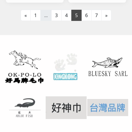
«
1
...
3
4
5
6
7
»