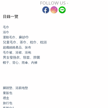
FOLLOW US -
目錄一覽
毛巾
浴巾
、麻紗巾
運動毛巾
兒童毛巾、茶巾、枕巾、枕頭
超纖細維產品、抹布
毛巾被、浴裙、浴袍
男女發熱衣、頸套、脖圍
帽子、背心、雨傘、內褲
腳踏墊、浴廁地墊
量販包
禮盒
旅行包