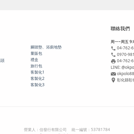
聯絡我們
周一~周五 9:0
腳踏墊、浴廁地墊
04-762-
量販包
0970-98
禮盒
枕頭
04-762-
旅行包
LINE: @okpo
客製化1
okpolo8
客製化2
彰化縣彰化
客製化3
營業人：
信發行有限公司
統一編號：
53781784