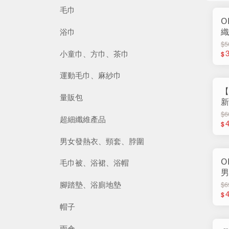
毛巾
O
織
浴巾
1
$5
小童巾、方巾、茶巾
$
運動毛巾、麻紗巾
【
量販包
新
烯
$6
超細纖維產品
4
$
男女發熱衣、頸套、脖圍
O
毛巾被、浴裙、浴帽
男
$6
腳踏墊、浴廁地墊
$
帽子
雨傘