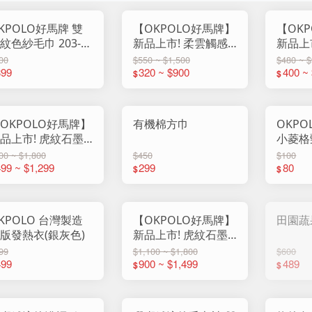
KPOLO好馬牌 雙
【OKPOLO好馬牌】
【OK
紋色紗毛巾 203-
新品上市! 柔雲觸感
新品上
3(12入組)
雙織紋純棉浴巾
雙織紋
00
$550 ~ $1,500
$480 ~ 
399
320 ~ $900
400 ~
$
$
OKPOLO好馬牌】
有機棉方巾
OKPO
品上市! 虎紋石墨
小菱格頸
浴巾 (1入組)
入
00 ~ $1,800
$450
$100
99 ~ $1,299
299
80
$
$
KPOLO 台灣製造
【OKPOLO好馬牌】
田園蔬
版發熱衣(銀灰色)
新品上市! 虎紋石墨
烯毛巾 (12入組)
99
$1,100 ~ $1,800
$600
499
900 ~ $1,499
489
$
$