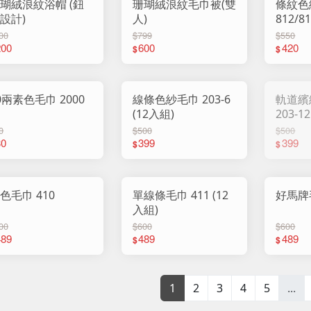
瑚絨浪紋浴帽 (鈕
珊瑚絨浪紋毛巾被(雙
條紋色
設計)
人)
812/8
00
$799
$550
200
600
420
$
$
20兩素色毛巾 2000
線條色紗毛巾 203-6
軌道繽
(12入組)
203-1
0
$500
$500
30
399
399
$
$
色毛巾 410
單線條毛巾 411 (12
好馬牌毛
入組)
00
$600
$600
489
489
489
$
$
1
2
3
4
5
...