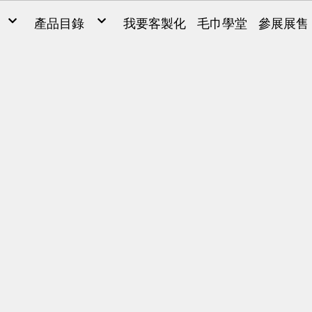
產品目錄
我要客製化
毛巾學堂
參展展售
毛巾
毛巾
ONG
浴巾
Y SARL
運動毛巾、麻紗巾
兒童毛巾、方巾、枕巾、枕頭
超細纖維產品、抹布
毛巾被、浴裙、浴袍
男女發熱衣、頸套、脖圍
量販包
禮盒
腳踏墊、浴廁地墊
帽子、背心、雨傘、內褲
旅行用品
客製化(緹花/純棉印刷)
客製化2(超細纖維)
客製化3(超細纖維)