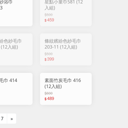
紗浴巾
星點小童巾581 (12
13
入組)
$500
459
$
紛色紗毛巾
條紋繽紛色紗毛巾
2 (12入組)
203-11 (12入組)
$500
399
$
巾 414
素面竹炭毛巾 416
(12入組)
$600
489
$
7
»