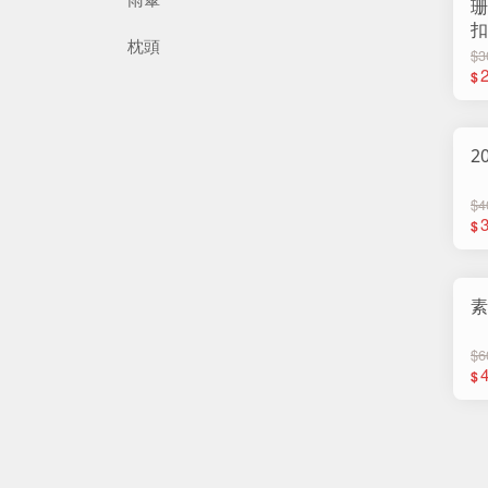
珊
扣
枕頭
$3
$
$4
$
素
$6
$