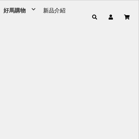
好馬購物
新品介紹
毛巾
浴巾
小童巾、方巾、茶巾
運動毛巾、麻紗巾
量販包
超細纖維產品
男女發熱衣、頸套、脖圍
毛巾被、浴裙、浴帽
腳踏墊、浴廁地墊
帽子
雨傘
枕頭