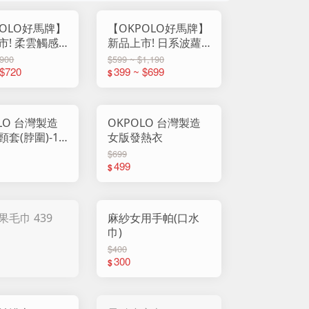
POLO好馬牌】
【OKPOLO好馬牌】
市! 柔雲觸感
新品上市! 日系波蘿
純棉毛巾 818
格吸水浴巾
$900
$599 ~ $1,190
 $720
399 ~ $699
$
LO 台灣製造
OKPOLO 台灣製造
套(脖圍)-1
女版發熱衣
$699
499
$
果毛巾 439
麻紗女用手帕(口水
巾)
$400
300
$