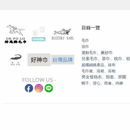
目錄一覽
毛巾
浴巾
、麻紗巾
運動毛巾
兒童毛巾、茶巾、枕巾、
超纖細維產品、抹布
毛巾被、浴裙、浴袍
男女發熱衣、頸套、脖圍
FOLLOW US -
帽子、背心、雨傘、內褲