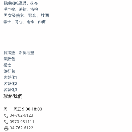
超纖細維產品、抹布
毛巾被、浴裙、浴袍
男女發熱衣、頸套、脖圍
帽子、背心、雨傘、內褲
腳踏墊、浴廁地墊
量販包
禮盒
旅行包
客製化1
客製化2
客製化3
聯絡我們
周一~周五 9:00-18:00
04-762-6123
0970-981111
04-762-6122