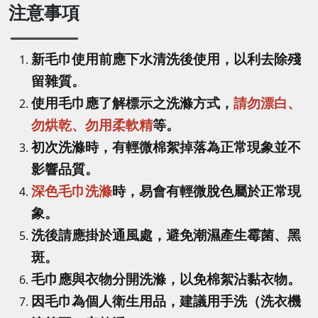
注意事項
新毛巾使用前應下水清洗後使用，以利去除殘
留雜質。
使用毛巾應了解標示之洗滌方式，
請勿漂白、
勿烘乾、勿用柔軟精
等。
初次洗滌時，有輕微棉絮掉落為正常現象並不
影響品質。
深色毛巾洗滌
時，易會有輕微脫色屬於正常現
象。
洗後請應掛於通風處，避免潮濕產生霉菌、黑
斑。
毛巾應與衣物分開洗滌，以免棉絮沾黏衣物。
因毛巾為個人衛生用品，建議用手洗（洗衣機