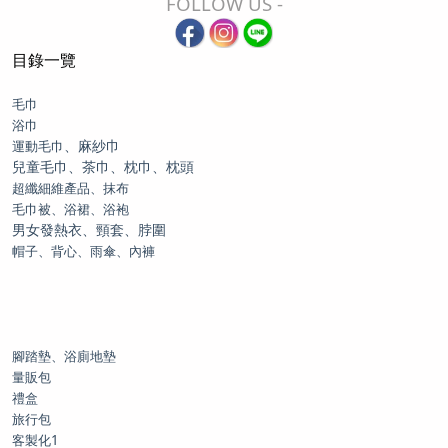
FOLLOW US -
目錄一覽
毛巾
浴巾
、麻紗巾
運動毛巾
兒童毛巾、茶巾、枕巾、枕頭
超纖細維產品、抹布
毛巾被、浴裙、浴袍
男女發熱衣、頸套、脖圍
帽子、背心、雨傘、內褲
腳踏墊、浴廁地墊
量販包
禮盒
旅行包
客製化1