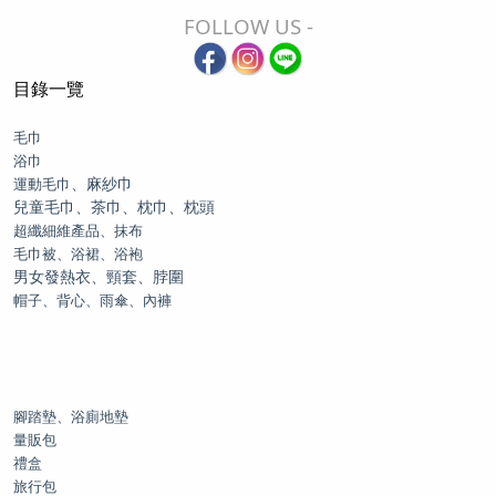
FOLLOW US -
目錄一覽
毛巾
浴巾
、麻紗巾
運動毛巾
兒童毛巾、茶巾、枕巾、枕頭
超纖細維產品、抹布
毛巾被、浴裙、浴袍
男女發熱衣、頸套、脖圍
帽子、背心、雨傘、內褲
腳踏墊、浴廁地墊
量販包
禮盒
旅行包