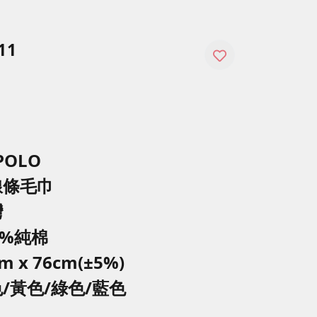
11
POLO
線條毛巾
灣
0%純棉
m x 76cm(±5%)
/黃色/綠色/藍色