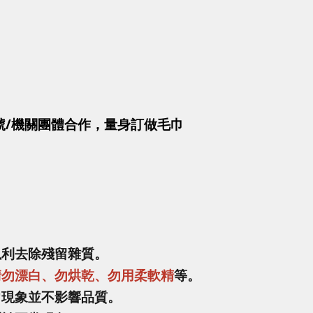
號/機關團體合作，量身訂做毛巾
以利去除殘留雜質。
請勿漂白、勿烘乾、勿用柔軟精
等。
常現象並不影響品質。