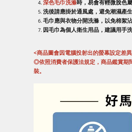
深色毛巾洗滌
時，易會有輕微脫色
洗後請應掛於通風處，避免潮濕產
毛巾應與衣物分開洗滌，以免棉絮
因毛巾為個人衛生用品，建議用手
<商品圖會因電腦投射出的螢幕設定差
◎依照消費者保護法規定，商品鑑賞期
裝。