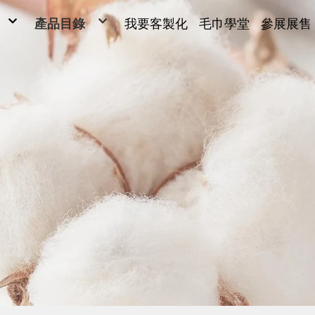
產品目錄
我要客製化
毛巾學堂
參展展售
毛巾
毛巾
ONG
浴巾
Y SARL
運動毛巾、麻紗巾
兒童毛巾、方巾、枕巾、枕頭
超細纖維產品、抹布
毛巾被、浴裙、浴袍
男女發熱衣、頸套、脖圍
量販包
禮盒
腳踏墊、浴廁地墊
帽子、背心、雨傘、內褲
旅行用品
客製化(緹花/純棉印刷)
客製化2(超細纖維)
客製化3(超細纖維)