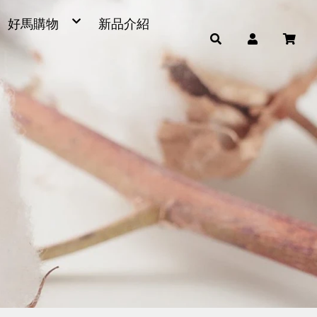
好馬購物
新品介紹
毛巾
浴巾
小童巾、方巾、茶巾
運動毛巾、麻紗巾
量販包
超細纖維產品
男女發熱衣、頸套、脖圍
毛巾被、浴裙、浴帽
腳踏墊、浴廁地墊
帽子
雨傘
枕頭