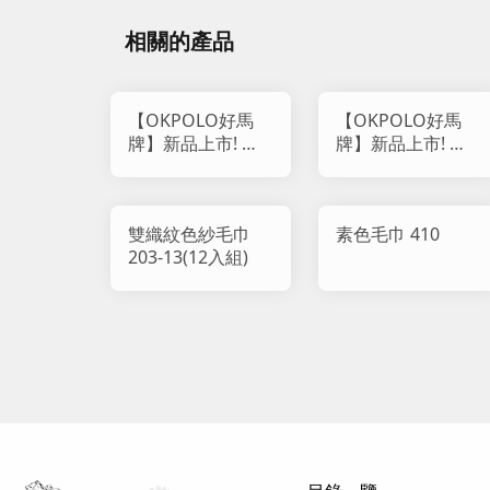
相關的產品
【OKPOLO好馬
【OKPOLO好馬
牌】新品上市! 柔
牌】新品上市! 虎
雲觸感雙織紋純棉
紋石墨烯毛巾 (12
毛巾 818
入組)
雙織紋色紗毛巾
素色毛巾 410
203-13(12入組)