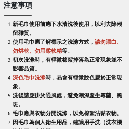
注意事項
新毛巾使用前應下水清洗後使用，以利去除殘
留雜質。
使用毛巾應了解標示之洗滌方式，
請勿漂白、
勿烘乾、勿用柔軟精
等。
初次洗滌時，有輕微棉絮掉落為正常現象並不
影響品質。
深色毛巾洗滌
時，易會有輕微脫色屬於正常現
象。
洗後請應掛於通風處，避免潮濕產生霉菌、黑
斑。
毛巾應與衣物分開洗滌，以免棉絮沾黏衣物。
因毛巾為個人衛生用品，建議用手洗（洗衣機