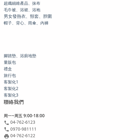
超纖細維產品、抹布
毛巾被、浴裙、浴袍
男女發熱衣、頸套、脖圍
帽子、背心、雨傘、內褲
腳踏墊、浴廁地墊
量販包
禮盒
旅行包
客製化1
客製化2
客製化3
聯絡我們
周一~周五 9:00-18:00
04-762-6123
0970-981111
04-762-6122