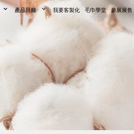
產品目錄
我要客製化
毛巾學堂
參展展售
毛巾
毛巾
ONG
浴巾
Y SARL
運動毛巾、麻紗巾
兒童毛巾、方巾、枕巾、枕頭
超細纖維產品、抹布
毛巾被、浴裙、浴袍
男女發熱衣、頸套、脖圍
量販包
禮盒
腳踏墊、浴廁地墊
帽子、背心、雨傘、內褲
旅行用品
客製化(緹花/純棉印刷)
客製化2(超細纖維)
客製化3(超細纖維)