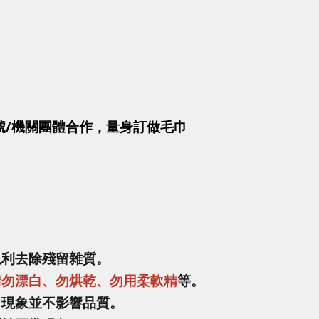
號/機關團體合作，量身訂做毛巾
以利去除殘留雜質。
請勿漂白、勿烘乾、勿用柔軟精
等。
常現象並不影響品質。