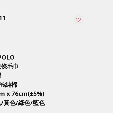
11
POLO
線條毛巾
灣
0%純棉
m x 76cm(±5%)
/黃色/綠色/藍色