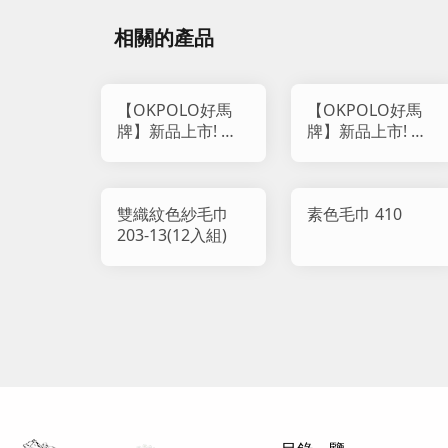
相關的產品
【OKPOLO好馬
【OKPOLO好馬
牌】新品上市! 柔
牌】新品上市! 虎
雲觸感雙織紋純棉
紋石墨烯毛巾 (12
毛巾 818
入組)
雙織紋色紗毛巾
素色毛巾 410
203-13(12入組)