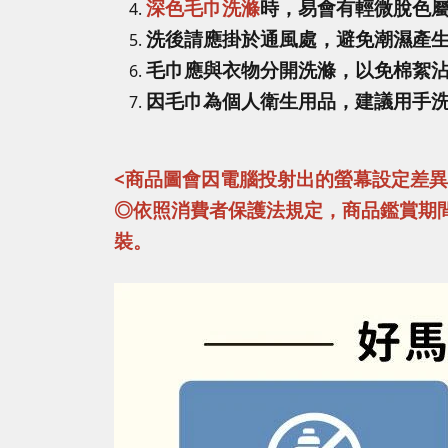
深色毛巾洗滌
時，易會有輕微脫色
洗後請應掛於通風處，避免潮濕產
毛巾應與衣物分開洗滌，以免棉絮
因毛巾為個人衛生用品，建議用手
<商品圖會因電腦投射出的螢幕設定差
◎依照消費者保護法規定，商品鑑賞期
裝。