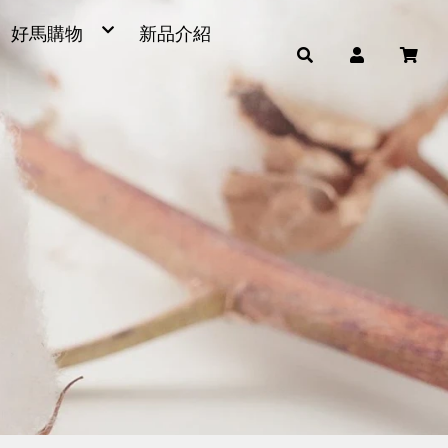
好馬購物
新品介紹
毛巾
浴巾
小童巾、方巾、茶巾
運動毛巾、麻紗巾
量販包
超細纖維產品
男女發熱衣、頸套、脖圍
毛巾被、浴裙、浴帽
腳踏墊、浴廁地墊
帽子
雨傘
枕頭