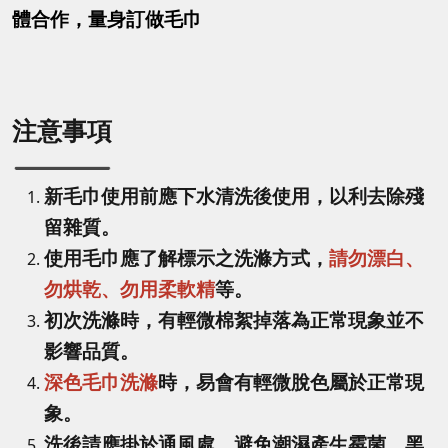
體合作，量身訂做毛巾
注意事項
新毛巾使用前應下水清洗後使用，以利去除殘
留雜質。
使用毛巾應了解標示之洗滌方式，
請勿漂白、
勿烘乾、勿用柔軟精
等。
初次洗滌時，有輕微棉絮掉落為正常現象並不
影響品質。
深色毛巾洗滌
時，易會有輕微脫色屬於正常現
象。
洗後請應掛於通風處，避免潮濕產生霉菌、黑