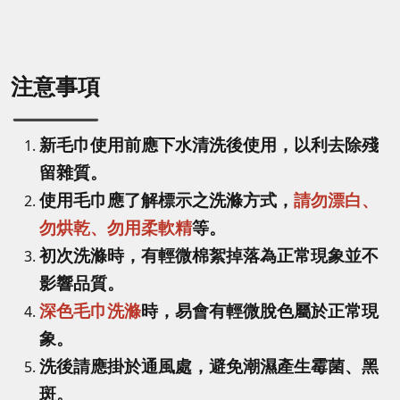
注意事項
新毛巾使用前應下水清洗後使用，以利去除殘
留雜質。
使用毛巾應了解標示之洗滌方式，
請勿漂白、
勿烘乾、勿用柔軟精
等。
初次洗滌時，有輕微棉絮掉落為正常現象並不
影響品質。
深色毛巾洗滌
時，易會有輕微脫色屬於正常現
象。
洗後請應掛於通風處，避免潮濕產生霉菌、黑
斑。