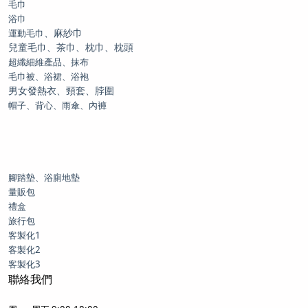
毛巾
浴巾
、麻紗巾
運動毛巾
兒童毛巾、茶巾、枕巾、枕頭
超纖細維產品、抹布
毛巾被、浴裙、浴袍
男女發熱衣、頸套、脖圍
帽子、背心、雨傘、內褲
腳踏墊、浴廁地墊
量販包
禮盒
旅行包
客製化1
客製化2
客製化3
聯絡我們