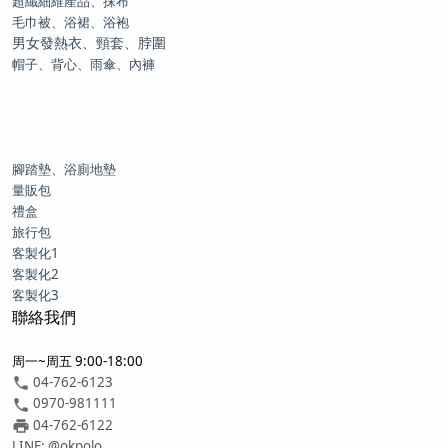
超纖細維產品、抹布
毛巾被、浴裙、浴袍
男女發熱衣、頸套、脖圍
帽子、背心、雨傘、內褲
腳踏墊、浴廁地墊
量販包
禮盒
旅行包
客製化1
客製化2
客製化3
聯絡我們
周一~周五 9:00-18:00
04-762-6123
0970-981111
04-762-6122
LINE: @okpolo